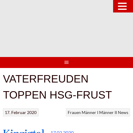
Springe
zum
Inhalt
VATERFREUDEN
TOPPEN HSG-FRUST
17. Februar 2020
Frauen
Männer I
Männer II
News
17.02.2020