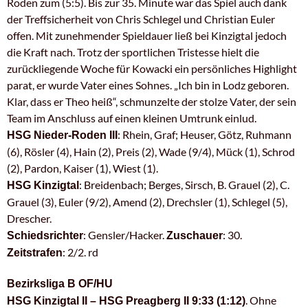
Roden zum (5:5). Bis zur 35. Minute war das Spiel auch dank
der Treffsicherheit von Chris Schlegel und Christian Euler
offen. Mit zunehmender Spieldauer ließ bei Kinzigtal jedoch
die Kraft nach. Trotz der sportlichen Tristesse hielt die
zurückliegende Woche für Kowacki ein persönliches Highlight
parat, er wurde Vater eines Sohnes. „Ich bin in Lodz geboren.
Klar, dass er Theo heiß“, schmunzelte der stolze Vater, der sein
Team im Anschluss auf einen kleinen Umtrunk einlud.
: Rhein, Graf; Heuser, Götz, Ruhmann
HSG Nieder-Roden III
(6), Rösler (4), Hain (2), Preis (2), Wade (9/4), Mück (1), Schrod
(2), Pardon, Kaiser (1), Wiest (1).
: Breidenbach; Berges, Sirsch, B. Grauel (2), C.
HSG Kinzigtal
Grauel (3), Euler (9/2), Amend (2), Drechsler (1), Schlegel (5),
Drescher.
: Gensler/Hacker.
: 30.
Schiedsrichter
Zuschauer
: 2/2. rd
Zeitstrafen
Bezirksliga B OF/HU
. Ohne
HSG Kinzigtal II – HSG Preagberg II 9:33 (1:12)