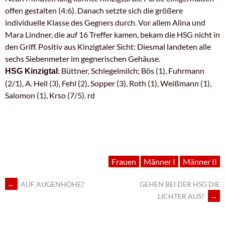
offen gestalten (4:6). Danach setzte sich die größere
individuelle Klasse des Gegners durch. Vor allem Alina und
Mara Lindner, die auf 16 Treffer kamen, bekam die HSG nicht in
den Griff. Positiv aus Kinzigtaler Sicht: Diesmal landeten alle
sechs Siebenmeter im gegnerischen Gehäuse.
: Büttner, Schlegelmilch; Bös (1), Fuhrmann
HSG Kinzigtal
(2/1), A. Heil (3), Fehl (2), Sopper (3), Roth (1), Weißmann (1),
Salomon (1), Krso (7/5). rd
Frauen
Männer I
Männer II
←
AUF AUGENHÖHE?
GEHEN BEI DER HSG DIE
ARTIKEL-
LICHTER AUS?
→
NAVIGATION