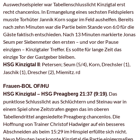
Auswechselspieler war Tabellenschlusslicht Kinzigtal erst
recht chancenlos. In Ermangelung eines sechsten Feldspielers
musste Torhüter Jannik Korn sogar im Feld aushelfen. Bereits
nach zehn Minuten war die Partie beim Stande von 6:0 für die
Gäste faktisch entschieden. Nach 13 Minuten markierte Jonas
Seum per Siebenmeter den ersten – und vor der Pause
einzigen – Kinzigtaler Treffer. Es sollte für lange Zeit das
einzige Tor der Gastgeber bleiben.
: Petersen; Seum (5/4), Korn, Drechsler (1),
HSG Kinzigtal II
Jaschik (1), Drescher (2), Miemitz. rd
Frauen-BOL OF/HU
. Das
HSG Kinzigtal – HSG Preagberg 21:37 (9:19)
punktlose Schlusslicht aus Schlüchtern und Steinau war in
einem Spiel ohne Zeitstrafen gegen das im oberen
Tabellendrittel angesiedelte Preagberg chancenlos. Die
Hoffnung von Trainer Christof Hadwiger auf ein besseres
Abschneiden als beim 15:29 im Hinspiel erfüllte sich nicht.
Neun Minuten lang konnte Kinzigtal die Partie einigermaßen