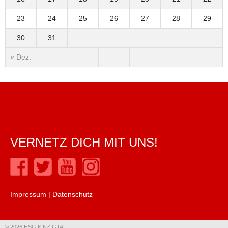
23
24
25
26
27
28
29
30
31
« Dez.
VERNETZ DICH MIT UNS!
Impressum
|
Datenschutz
© 2026 HSG KINZIGTAL