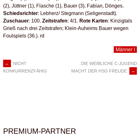
(2), Jüttner (1), Flasche (1), Bauer (3), Fabian, Dönges.
Schiedsrichter
: Lebherz/ Stegmann (Seligenstadt).
Zuschauer
: 100.
Zeitstrafen
: 4/1.
Rote Karten
: Kinzigtals
Grieß nach drei Zeitstrafen; Klein-Auheims Bauer wegen
Foulspiels (36.). rd
Männer I
←
NICHT
DIE WEIBLICHE C-JUGEND
ARTIKEL-
MACHT DER HSG FREUDE
→
KONKURRENZFÄHIG
NAVIGATION
PREMIUM-PARTNER