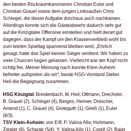
den beiden Rückraumkanonieren Christian Euler und
Christian Grauel sowie dem jungen Linksaußen Chris
Schlegel, die dieser Aufgabe durchaus auch nachkamen.
Allerdings konnte sich die Gästeabwehr dadurch sehr gut
auf die Kinzigtaler Offensive einstellen und hielt derart gut
dagegen, dass der Kampf um den Klassenverbleib wohl bis
zum letzten Spieltag spannend bleiben wird. „Ehrlich
gesagt, hatte das Spiel keinen Sieger verdient. Wir haben zu
viele Chancen liegen gelassen. Vielleicht war der Kopf nicht
richtig frei. Meiner Meinung nach konnte Klein-Auheim
befreiter aufspielen als wir“, fasste HSG-Vorstand Stefan
Heil die Begegnung zusammen.
HSG Kinzigtal
: Breidenbach, M. Heil; Ottmann, Drechsler,
B. Grauel (2), Schlegel (4), Berges, Heimer, Drescher,
Amend (1), C. Grauel (4), Groteguth (1), Grieß (1), Euler
(8/3).
TSV Klein-Auheim
: von Eiff, P. Valina Allo; Hohmann,
Ziegler (6), Schwab (5/4), Y. Valina Allo (1), Corell (2), Baier