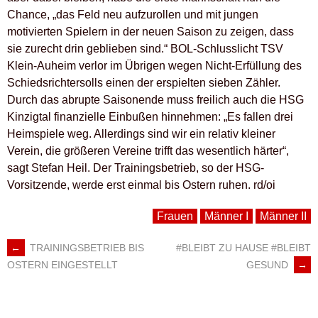
Chance, „das Feld neu aufzurollen und mit jungen
motivierten Spielern in der neuen Saison zu zeigen, dass
sie zurecht drin geblieben sind.“ BOL-Schlusslicht TSV
Klein-Auheim verlor im Übrigen wegen Nicht-Erfüllung des
Schiedsrichtersolls einen der erspielten sieben Zähler.
Durch das abrupte Saisonende muss freilich auch die HSG
Kinzigtal finanzielle Einbußen hinnehmen: „Es fallen drei
Heimspiele weg. Allerdings sind wir ein relativ kleiner
Verein, die größeren Vereine trifft das wesentlich härter“,
sagt Stefan Heil. Der Trainingsbetrieb, so der HSG-
Vorsitzende, werde erst einmal bis Ostern ruhen. rd/oi
Frauen
Männer I
Männer II
←
TRAININGSBETRIEB BIS
#BLEIBT ZU HAUSE #BLEIBT
ARTIKEL-
GESUND
→
OSTERN EINGESTELLT
NAVIGATION