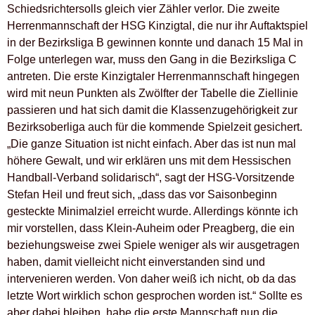
Schiedsrichtersolls gleich vier Zähler verlor. Die zweite
Herrenmannschaft der HSG Kinzigtal, die nur ihr Auftaktspiel
in der Bezirksliga B gewinnen konnte und danach 15 Mal in
Folge unterlegen war, muss den Gang in die Bezirksliga C
antreten. Die erste Kinzigtaler Herrenmannschaft hingegen
wird mit neun Punkten als Zwölfter der Tabelle die Ziellinie
passieren und hat sich damit die Klassenzugehörigkeit zur
Bezirksoberliga auch für die kommende Spielzeit gesichert.
„Die ganze Situation ist nicht einfach. Aber das ist nun mal
höhere Gewalt, und wir erklären uns mit dem Hessischen
Handball-Verband solidarisch“, sagt der HSG-Vorsitzende
Stefan Heil und freut sich, „dass das vor Saisonbeginn
gesteckte Minimalziel erreicht wurde. Allerdings könnte ich
mir vorstellen, dass Klein-Auheim oder Preagberg, die ein
beziehungsweise zwei Spiele weniger als wir ausgetragen
haben, damit vielleicht nicht einverstanden sind und
intervenieren werden. Von daher weiß ich nicht, ob da das
letzte Wort wirklich schon gesprochen worden ist.“ Sollte es
aber dabei bleiben, habe die erste Mannschaft nun die