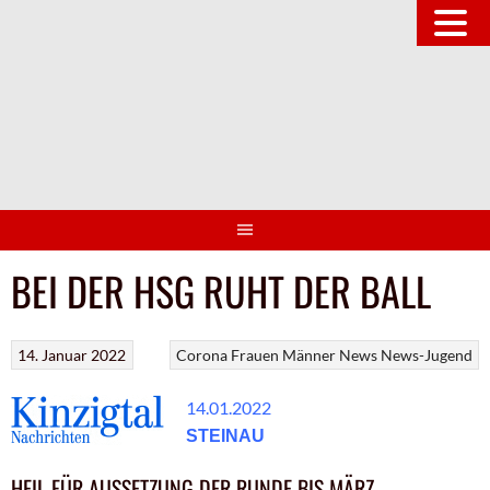
Springe
zum
Inhalt
BEI DER HSG RUHT DER BALL
14. Januar 2022
Corona
Frauen
Männer
News
News-Jugend
14.01.2022
STEINAU
HEIL FÜR AUSSETZUNG DER RUNDE BIS MÄRZ