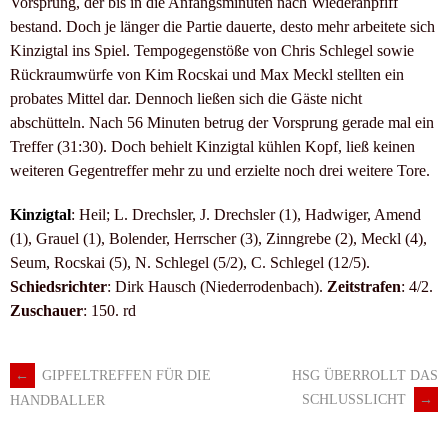
Vorsprung, der bis in die Anfangsminuten nach Wiederanpfiff
bestand. Doch je länger die Partie dauerte, desto mehr arbeitete sich
Kinzigtal ins Spiel. Tempogegenstöße von Chris Schlegel sowie
Rückraumwürfe von Kim Rocskai und Max Meckl stellten ein
probates Mittel dar. Dennoch ließen sich die Gäste nicht
abschütteln. Nach 56 Minuten betrug der Vorsprung gerade mal ein
Treffer (31:30). Doch behielt Kinzigtal kühlen Kopf, ließ keinen
weiteren Gegentreffer mehr zu und erzielte noch drei weitere Tore.
Kinzigtal
: Heil; L. Drechsler, J. Drechsler (1), Hadwiger, Amend
(1), Grauel (1), Bolender, Herrscher (3), Zinngrebe (2), Meckl (4),
Seum, Rocskai (5), N. Schlegel (5/2), C. Schlegel (12/5).
Schiedsrichter
: Dirk Hausch (Niederrodenbach).
Zeitstrafen
: 4/2.
Zuschauer
: 150. rd
←
GIPFELTREFFEN FÜR DIE
HSG ÜBERROLLT DAS
Artikel-
SCHLUSSLICHT
→
HANDBALLER
Navigation