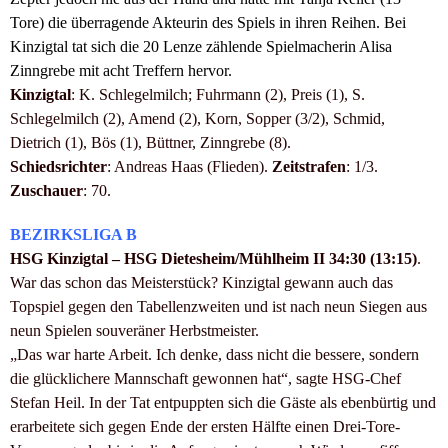
Tore) die überragende Akteurin des Spiels in ihren Reihen. Bei
Kinzigtal tat sich die 20 Lenze zählende Spielmacherin Alisa
Zinngrebe mit acht Treffern hervor.
Kinzigtal
: K. Schlegelmilch; Fuhrmann (2), Preis (1), S.
Schlegelmilch (2), Amend (2), Korn, Sopper (3/2), Schmid,
Dietrich (1), Bös (1), Büttner, Zinngrebe (8).
Schiedsrichter
: Andreas Haas (Flieden).
Zeitstrafen
: 1/3.
Zuschauer
: 70.
BEZIRKSLIGA B
HSG Kinzigtal – HSG Dietesheim/Mühlheim II 34:30 (13:15)
.
War das schon das Meisterstück? Kinzigtal gewann auch das
Topspiel gegen den Tabellenzweiten und ist nach neun Siegen aus
neun Spielen souveräner Herbstmeister.
„Das war harte Arbeit. Ich denke, dass nicht die bessere, sondern
die glücklichere Mannschaft gewonnen hat“, sagte HSG-Chef
Stefan Heil. In der Tat entpuppten sich die Gäste als ebenbürtig und
erarbeitete sich gegen Ende der ersten Hälfte einen Drei-Tore-