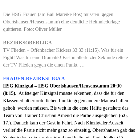
Die HSG-Frauen (am Ball Mareike Bös) mussten gegen
Obertshausen/Heusenstamm) eine deutliche Heimniederlage
quittieren. Foto: Oliver Müller
BEZIRKSOBERLIGA
TV Flieden – Offenbacher Kickers 33:33 (11:15). Was für ein
Fight! Was für eine Dramatik! Fast in allerletzter Sekunde
rettete
der TV Flieden gegen die einen Punkt. …
FRAUEN-BEZIRKSLIGA A
HSG Kinzigtal – HSG Obertshausen/Heusenstamm 20:30
(8:15)
. Aufsteiger Kinzigtal musste erkennen, dass die für den
Klassenerhalt erforderlichen Punkte gegen andere Mannschaften
geholt werden müssen. Bis weit in die erste Hälfte gestaltete das
Team von Trainer Christian Amend die Partie ausgeglichen (6:6,
17.). Danach kam der Gast in Fahrt. Nach Kinzigtaler Auszeit
verlief die Partie nicht mehr ganz so einseitig, Obertshausen gab das
Zepter jedoch nie aus der Hand und hatte mit Tanja Keller (13