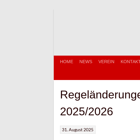
Springe
zum
Inhalt
HOME
NEWS
VEREIN
KONTAK
Regeländerunge
2025/2026
31. August 2025