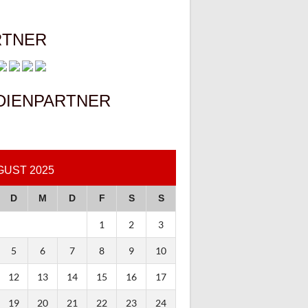
RTNER
DIENPARTNER
GUST 2025
D
M
D
F
S
S
1
2
3
5
6
7
8
9
10
12
13
14
15
16
17
19
20
21
22
23
24