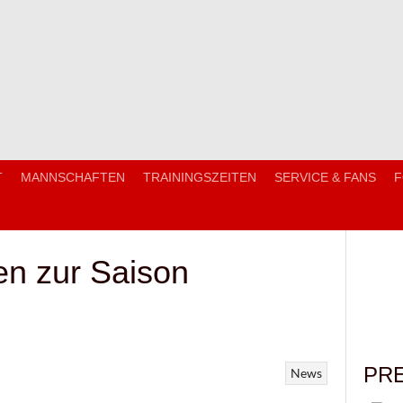
T
MANNSCHAFTEN
TRAININGSZEITEN
SERVICE & FANS
F
n zur Saison
PR
News