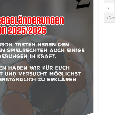
25
« Dez