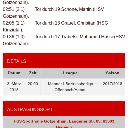
Götzenhain).
02:51 (2:1) Tor durch 19 Schöne, Martin (HSV
Götzenhain).
02:05 (1:1) Tor durch 13 Grauel, Christian (HSG
Kinzigtal).
00:36 (1:0) Tor durch 17 Trabelsi, Mohamed Hassi (HSV
Götzenhain).
DETAILS
Datum
Zeit
League
Saison
3. März
20:00
Männer I Bezirksoberliga
2017/2018
2018
Offenbach/Hanau
AUSTRAGUNGSORT
HSV-Sporthalle Götzenhain, Langener Str. 69, 63303
Dreieich