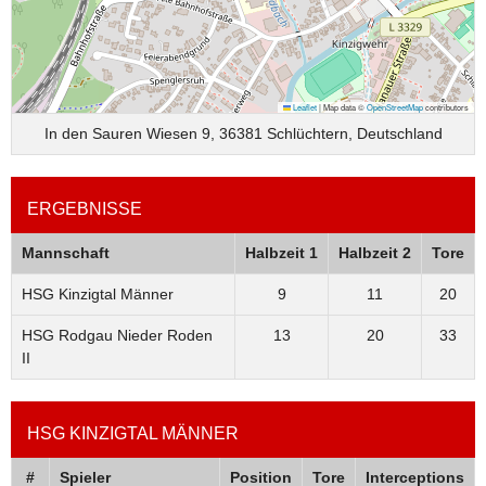
Leaflet
|
Map data ©
OpenStreetMap
contributors
In den Sauren Wiesen 9, 36381 Schlüchtern, Deutschland
ERGEBNISSE
Mannschaft
Halbzeit 1
Halbzeit 2
Tore
HSG Kinzigtal Männer
9
11
20
HSG Rodgau Nieder Roden
13
20
33
II
HSG KINZIGTAL MÄNNER
#
Spieler
Position
Tore
Interceptions