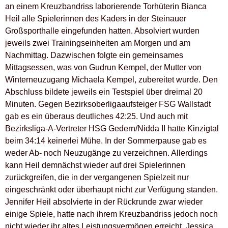
an einem Kreuzbandriss laborierende Torhüterin Bianca
Heil alle Spielerinnen des Kaders in der Steinauer
Großsporthalle eingefunden hatten. Absolviert wurden
jeweils zwei Trainingseinheiten am Morgen und am
Nachmittag. Dazwischen folgte ein gemeinsames
Mittagsessen, was von Gudrun Kempel, der Mutter von
Winterneuzugang Michaela Kempel, zubereitet wurde. Den
Abschluss bildete jeweils ein Testspiel über dreimal 20
Minuten. Gegen Bezirksoberligaaufsteiger FSG Wallstadt
gab es ein überaus deutliches 42:25. Und auch mit
Bezirksliga-A-Vertreter HSG Gedern/Nidda II hatte Kinzigtal
beim 34:14 keinerlei Mühe. In der Sommerpause gab es
weder Ab- noch Neuzugänge zu verzeichnen. Allerdings
kann Heil demnächst wieder auf drei Spielerinnen
zurückgreifen, die in der vergangenen Spielzeit nur
eingeschränkt oder überhaupt nicht zur Verfügung standen.
Jennifer Heil absolvierte in der Rückrunde zwar wieder
einige Spiele, hatte nach ihrem Kreuzbandriss jedoch noch
nicht wieder ihr altes Leistungsvermögen erreicht. Jessica