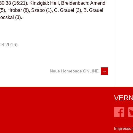
0:38 (16:21). Kinzigtal: Heil, Breidenbach; Amend
 (5), Hrobar (8), Szabo (1), C. Grauel (3), B. Grauel
Rocskai (3).
08.2016)
Neue Homepage ONLINE
→
VERN
Impressu