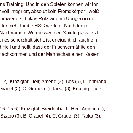
ins Training. Und in den Spielen können wir ihn
r voll integriert, absolut kein Fremdkörper“, weiß
mwerfers. Lukas Rutz wird im Übrigen in der
er mehr für die HSG werfen. „Nachdem er
mit Nachnamen. Wir müssen den Spielerpass jetzt
s scherzhaft sieht, ist er eigentlich auch ein
Heil und hofft, dass der Frischvermählte den
 nachkommen und der Mannschaft einen Kasten
2). Kinzigtal: Heil; Amend (2), Bös (5), Ellenbrand,
 Grauel (3), C. Grauel (1), Tarka (3), Keating, Euler
6 (15:6). Kinzigtal: Breidenbach, Heil; Amend (1),
Szabo (3), B. Grauel (4), C. Grauel (3), Tarka (3),