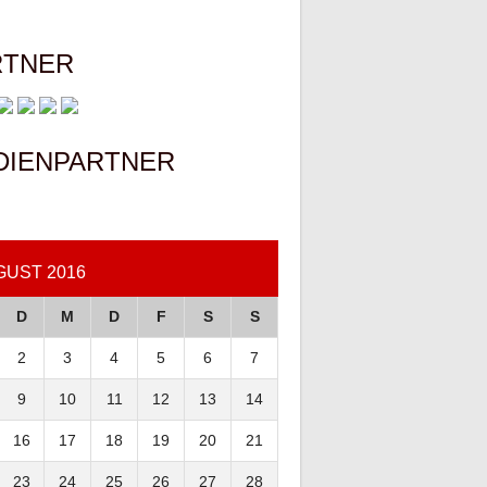
RTNER
DIENPARTNER
GUST 2016
D
M
D
F
S
S
2
3
4
5
6
7
9
10
11
12
13
14
16
17
18
19
20
21
23
24
25
26
27
28