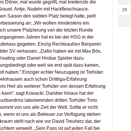
 Döner, mal wurde gegrillt, mal kredenzte die
rauel, Antje, Nudeln mit Hackfleischsauce.
29
n Saison den siebten Platz belegt hatte, peilt
rbesserung an: „Wir wollen mindestens ein
ch unsere Platzierung von der letzten Runde
ergangenen Jahren hat es bei der HSG in der
derlass gegeben. Einzig Rechtsaußen Benjamin
lder SV verlassen. „Dafür haben wir mit Max Bös,
 Keating oder Daniel Hrobar Spieler dazu
ungsbedingt oder weil sie erst spät dazu kamen,
lt haben.“ Einziger echter Neuzugang ist Torhüter
elnhausen auch schon Drittliga-Erfahrung
rio Heil als weiterer Torhüter von dessen Erfahrung
n kann“, sagt Kowacki. Darüber hinaus hat der
uzbandriss laborierenden dritten Torhüter Timo
mmt von uns alle Zeit der Welt. Sollte er nicht
, wenn er uns als Betreuer zur Verfügung stehen
kraum stellt nach wie vor David Treuherz dar, der
htern verweilt. „Sein Pass ist auf jeden Fall bei