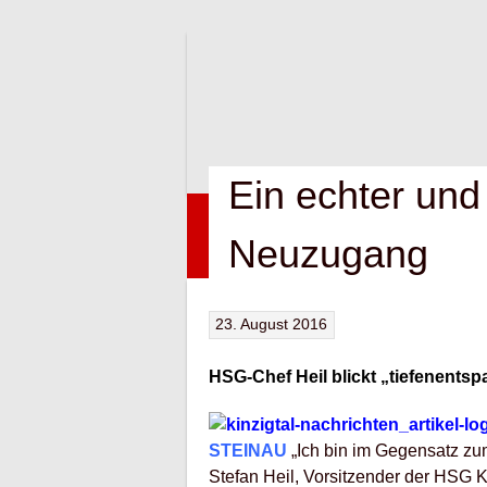
Springe
zum
Inhalt
Ein echter und 
HOME
NEWS
VEREIN
KONTAK
Neuzugang
23. August 2016
HSG-Chef Heil blickt „tiefenentsp
STEINAU
„Ich bin im Gegensatz zum
Stefan Heil, Vorsitzender der HSG Ki