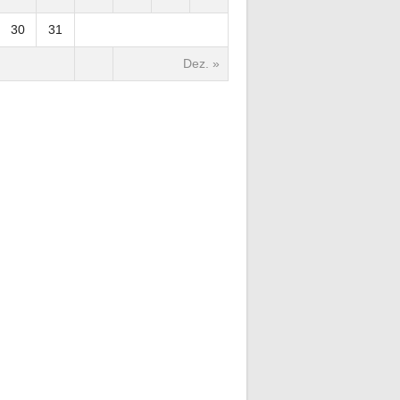
30
31
Dez. »