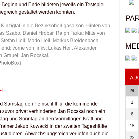
Beginn und Ende bildeten jeweils ein Testspiel –
siegreich gestaltet werden konnten.
PA
Kinzigtal in die Bezirksoberligasaison. Hinten von
mas Szabo, Daniel Hrobar, Ralph Tarka; Mitte von
r Stefan Heil, Mario Heil, Markus Breidenbach,
ME
end; vorne von links: Lukas Heil, Alexander
n Grauel, Jan Rocskai.
PhotoBox)
AU
M
1
und Samstag den Feinschliff für die kommende
zuvor privat verhinderten Jan Rocskai noch ein
8
tag und Sonntag an den Vormittagen Kraft und
15
Trainer Jakub Kowacki in der zweiten Tageshälfte
zustudieren. Abwechslungsreich verliefen auch die
22