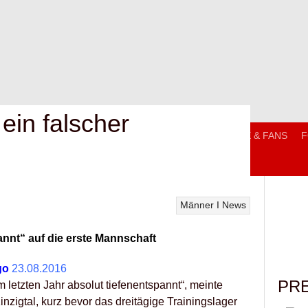
ein falscher
T
MANNSCHAFTEN
TRAININGSZEITEN
SERVICE & FANS
F
Männer I
News
annt“ auf die erste Mannschaft
23.08.2016
PR
 letzten Jahr absolut tiefenentspannt“, meinte
nzigtal, kurz bevor das dreitägige Trainingslager