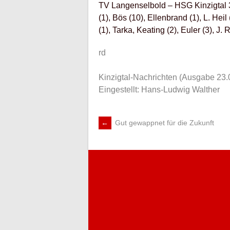
TV Langenselbold – HSG Kinzigtal 3
(1), Bös (10), Ellenbrand (1), L. Heil
(1), Tarka, Keating (2), Euler (3), J. 
rd
Kinzigtal-Nachrichten (Ausgabe 23.
Eingestellt: Hans-Ludwig Walther
←
Gut gewappnet für die Zukunft
ARTIKEL-
NAVIGATION