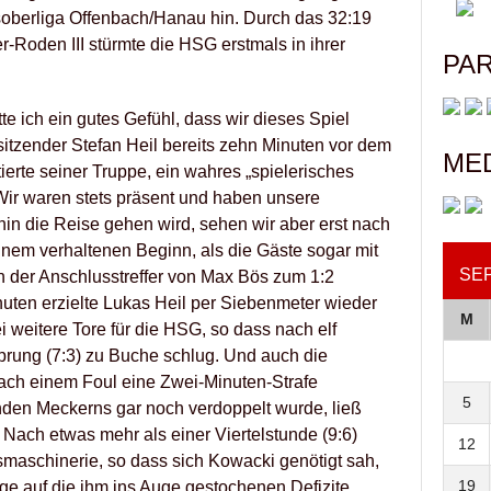
soberliga Offenbach/Hanau hin. Durch das 32:19
-Roden III stürmte die HSG erstmals in ihrer
PA
tte ich ein gutes Gefühl, dass wir dieses Spiel
itzender Stefan Heil bereits zehn Minuten vor dem
ME
tierte seiner Truppe, ein wahres „spielerisches
ir waren stets präsent und haben unsere
in die Reise gehen wird, sehen wir aber erst nach
einem verhaltenen Beginn, als die Gäste sogar mit
SE
h der Anschlusstreffer von Max Bös zum 1:2
uten erzielte Lukas Heil per Siebenmeter wieder
M
ei weitere Tore für die HSG, so dass nach elf
prung (7:3) zu Buche schlug. Und auch die
ach einem Foul eine Zwei-Minuten-Strafe
5
den Meckerns gar noch verdoppelt wurde, ließ
 Nach etwas mehr als einer Viertelstunde (9:6)
12
fsmaschinerie, so dass sich Kowacki genötigt sah,
19
nge auf die ihm ins Auge gestochenen Defizite