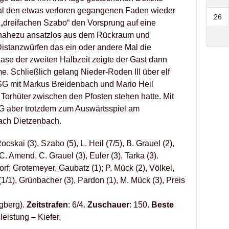
al den etwas verloren gegangenen Faden wieder
26
 „dreifachen Szabo“ den Vorsprung auf eine
 nahezu ansatzlos aus dem Rückraum und
Distanzwürfen das ein oder andere Mal die
ase der zweiten Halbzeit zeigte der Gast dann
e. Schließlich gelang Nieder-Roden III über elf
SG mit Markus Breidenbach und Mario Heil
Torhüter zwischen den Pfosten stehen hatte. Mit
HSG aber trotzdem zum Auswärtsspiel am
ch Dietzenbach.
ocskai (3), Szabo (5), L. Heil (7/5), B. Grauel (2),
 C. Amend, C. Grauel (3), Euler (3), Tarka (3).
rf; Grotemeyer, Gaubatz (1); P. Mück (2), Völkel,
 (1/1), Grünbacher (3), Pardon (1), M. Mück (3), Preis
agberg).
Zeitstrafen
: 6/4.
Zuschauer
: 150.
Beste
eistung – Kiefer.