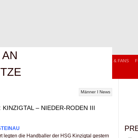
 AN
T
MANNSCHAFTEN
TRAININGSZEITEN
SERVICE & FANS
F
ITZE
Männer I
News
KINZIGTAL – NIEDER-RODEN III
PR
STEINAU
rt legten die Handballer der HSG Kinzigtal gestern