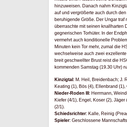
hinzuweisen. Danach nahm Kinzigt
auf und vergrößerte auch durch den
beruhigende Größe. Der Ungar traf
überraschte mit seinen knallharten 
gegnerischen Torhüter. In der Endph
vermehrt auch konditionelle Problem
Minuten kein Tor mehr, zumal die H
wechselweise auch zwei exzellente 
breit geschwellter Brust reist die 
kommenden Samstag (19.30 Uhr) na
Kinzigtal
: M. Heil, Breidenbach; J. R
Keating (1), Bös (4), Ellenbrand (1),
Nieder-Roden III
: Herrmann, Weindo
Kiefer (4/1), Engel, Koser (2), Jäger
(2/1).
Schiedsrichter
: Kalle, Reinig (Pre
Spieler
: Geschlossene Mannschaftsl