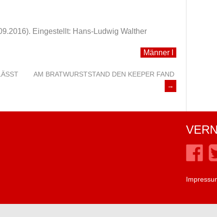
09.2016).
Eingestellt: Hans-Ludwig Walther
Männer I
LÄSST
AM BRATWURSTSTAND DEN KEEPER FAND
→
VERN
Impressu