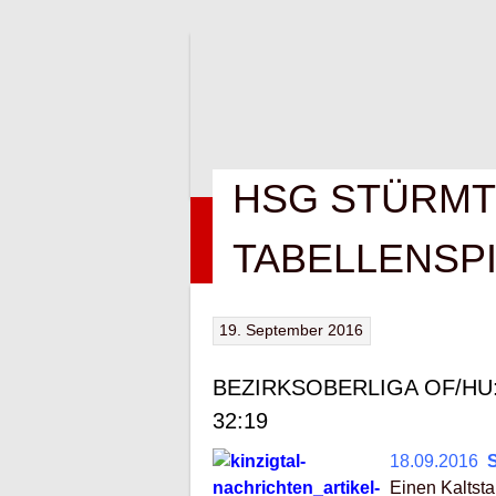
Springe
zum
Inhalt
HSG STÜRMT
HOME
NEWS
VEREIN
KONTAK
TABELLENSP
19. September 2016
BEZIRKSOBERLIGA OF/HU: 
32:19
18.09.2016
Einen Kaltsta