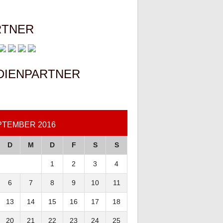
RTNER
DIENPARTNER
PTEMBER 2016
D
M
D
F
S
S
1
2
3
4
6
7
8
9
10
11
13
14
15
16
17
18
20
21
22
23
24
25