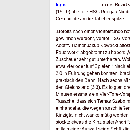
in der Bezirk
(15:10) über die HSG Rodgau Nieder
Geschichte an die Tabellenspitze.
„Bereits nach einer Viertelstunde ha
gewinnen würden“, verriet HSG-Vors
Abpfiff. Trainer Jakub Kowacki attes
Feuerwerk“ abgebrannt zu haben: „W
Zuschauer sehr gut unterhalten. Woh
etwa vier oder fünf Spielen.“ Nach 
2:0 in Führung gehen konnten, brac
praktisch den Bann. Nach sechs Min
den Gleichstand (3:3). Es folgten dr
Minuten erstmals ein Vier-Tore-Vors
Tatsache, dass sich Tamas Szabo n
einhandelte, die wegen anschließen
Kinzigtal nicht wankelmütig werden.
stockte etwas die Kinzigtaler Angrif
mittels einer Auszeit seine Schützli