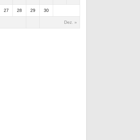
27
28
29
30
Dez. »