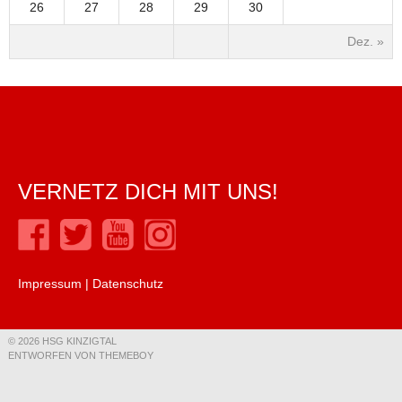
26
27
28
29
30
Dez. »
VERNETZ DICH MIT UNS!
Impressum
|
Datenschutz
© 2026 HSG KINZIGTAL
ENTWORFEN VON THEMEBOY