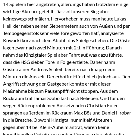
14 Spielern hier angetreten, allerdings haben trotzdem einige
wichtige Akteure gefehlt. Das soll unseren Sieg aber
keineswegs schmälern. Hervorheben muss man heute Lukas
Heil, der neben seinen Siebenmetern auch von Außen und per
Tempogegenstoß sehr viele Tore geworfen hat“, analysierte
Kowacki kurz nach dem Abpfiff das Spielgeschehen. Die Gäste
lagen zwar nach zwei Minuten mit 2:1 in Führung. Danach
nahm das Kinzigtaler Spiel aber Fahrt auf, was dazu führte,
dass die HSG sieben Tore in Folge erzielte. Daher nahm
Gästetrainer Andreas Schleiff bereits nach knapp neun
Minuten die Auszeit. Der erhoffte Effekt blieb jedoch aus. Den
Angriffsschwung der Gastgeber konnte er mit dieser
Maßnahme bis zum Pausenpfiff nicht stoppen. Aus dem
Rückraum traf Tamas Szabo fast nach Belieben. Und für den
wegen Rückenproblemen Aussetzenden Christian Euler
sprangen außerdem im Rückraum Max Bös und Daniel Hrobar
in die Bresche. Obwohl Kinzigtal nur mit elf Akteuren
gegenüber 14 bei Klein-Auheim antrat, waren keine
konditionellen Defizite erkennbar. Dennoch durchlebte die