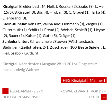
Kinzigtal
: Breidenbach, M. Heil; J. Rocskai (2), Szabo (9), L. Heil
(15/5), B. Grauel (3), Bös (4), Hrobar (3), C. Grauel (1), Tarka (4),
Ellenbrand (3).
Klein-Auheim
: Van Eift, Valina Allo; Hohmann (3), Ziegler (1),
Gutermuth (1), Schilt (1), Freud (2), Welsch, Schleiff (1), Heyne
(2), Bauer (1), Kaiser (1), Guth (5), Dräger (1).
Schiedsrichter
: Schwarzmeier/Stewen (Wächtersbach,
Büdingen).
Zeitstrafen
: 2/1.
Zuschauer
: 100.
Beste Spieler
: L.
Heil, Szabo – Guth. rd
Kinzigtal-Nachrichten (Ausgabe 28.11.2016).
Eingestellt:
Hans-Ludwig Walther
HSG Kinzigtal
Männer I
ARTIKEL-
←
HSG-DAMEN FEIERN
KOWACKI WARNT VOR DEM
LETZTEN
→
HÖCHSTEN SAISONSIEG
NAVIGATION