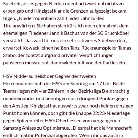
Spielzeit, als es gegen Niederrodenbach zweimal nichts zu
erben gab und Kinzigtal klar die Grenzen aufgezeigt bekam,
tilgen. „Niederrodenbach zählt jedes Jahr zu den
Titelanwärtern. Sie haben sich kürzlich noch einmal mit dem
ehemaligen Fliedener Jannik Bachus von der SG Bruchköbel
verstärkt. Das wird für uns ein sehr schweres Spiel werden“,
erwartet Kowacki einen heißen Tanz. Rückraumspieler Tamas
Szabo, der zuletzt aufgrund privater Verpflichtungen
pausieren musste, soll dann wieder mit von der Partie sein.
HSV Nidderau heißt der Gegner der zweiten
Herrenmannschaft der HSG am Sonntag um 17 Uhr. Beide
Teams liegen mit vier Zählern in der Bezirksliga B einträchtig
nebeneinander und benötigen noch dringend Punkte gegen
den Abstieg. Kinzigtal hat auswärts zwar noch keinen einzigen
Punkt holen können, doch gibt die knappe 22:23-Niederlage
gegen Spitzenreiter HSG Oberhessen vom vergangenen
Samstag Anlass zu Optimismus. „Diesmal hat die Mannschaft
endlich mal ihr Potenzial abgerufen. Wenn ihr das auch in