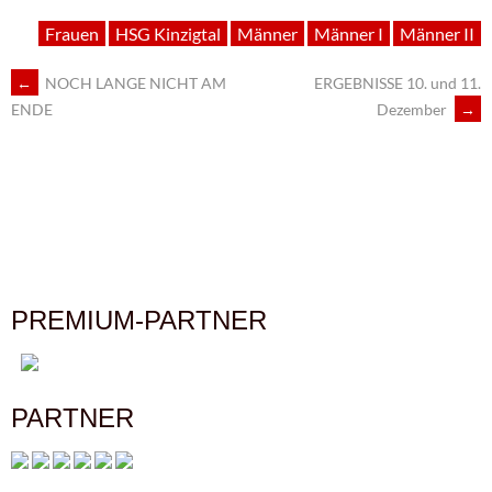
Frauen
HSG Kinzigtal
Männer
Männer I
Männer II
←
NOCH LANGE NICHT AM
ERGEBNISSE 10. und 11.
ARTIKEL-
Dezember
→
ENDE
NAVIGATION
PREMIUM-PARTNER
PARTNER