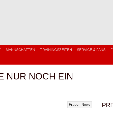
T
MANNSCHAFTEN
TRAININGSZEITEN
SERVICE & FANS
F
E NUR NOCH EIN
PR
Frauen
News