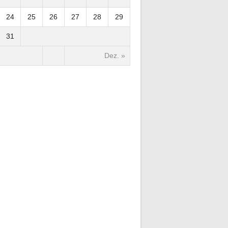
24
25
26
27
28
29
31
Dez. »