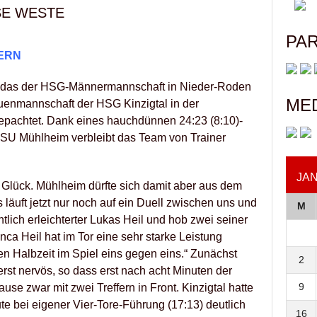
E WESTE
PA
ERN
 das der HSG-Männermannschaft in Nieder-Roden
ME
rauenmannschaft der HSG Kinzigtal in der
epachtet. Dank eines hauchdünnen 24:23 (8:10)-
 SU Mühlheim verbleibt das Team von Trainer
JAN
 Glück. Mühlheim dürfte sich damit aber aus dem
 läuft jetzt nur noch auf ein Duell zwischen uns und
M
tlich erleichterter Lukas Heil und hob zwei seiner
nca Heil hat im Tor eine sehr starke Leistung
ten Halbzeit im Spiel eins gegen eins.“ Zunächst
2
t nervös, so dass erst nach acht Minuten der
9
Pause zwar mit zwei Treffern in Front. Kinzigtal hatte
ute bei eigener Vier-Tore-Führung (17:13) deutlich
16