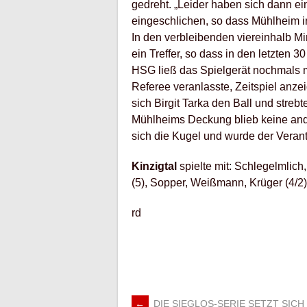
gedreht. „Leider haben sich dann ei
eingeschlichen, so dass Mühlheim in 
In den verbleibenden viereinhalb M
ein Treffer, so dass in den letzten 
HSG ließ das Spielgerät nochmals 
Referee veranlasste, Zeitspiel anze
sich Birgit Tarka den Ball und str
Mühlheims Deckung blieb keine ander
sich die Kugel und wurde der Verant
Kinzigtal
spielte mit: Schlegelmlich, 
(5), Sopper, Weißmann, Krüger (4/2)
rd
←
DIE SIEGLOS-SERIE SETZT SICH