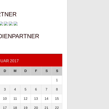
RTNER
DIENPARTNER
UAR 2017
D
M
D
F
S
S
1
3
4
5
6
7
8
10
11
12
13
14
15
17
18
19
20
21
22