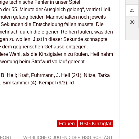
nige technische Fehler in unser Spiel
der 55. Minute der Ausgleich gelang“, verriet Heil.
23
inuten gelang beiden Mannschaften noch jeweils
30
30 Sekunden die Entscheidung fallen musste. Die
mehrfach durch die eigenen Reihen laufen, was den
igen zu wollen. Just in dieser Sekunde schnappte
ebte dem gegnerischen Gehäuse entgegen.
e Wahl, als die Kinzigtalerin zu foulen. Heil nahm
wortung beim Strafwurf vollauf gerecht.
B. Heil; Kraft, Fuhrmann, J. Heil (2/1), Nitze, Tarka
, Birnkammer (4), Kempel (9/3). rd
Frauen
HSG Kinzigtal
 FORT
WEIBLICHE C-JUGEND DER HSG SCHLÄGT