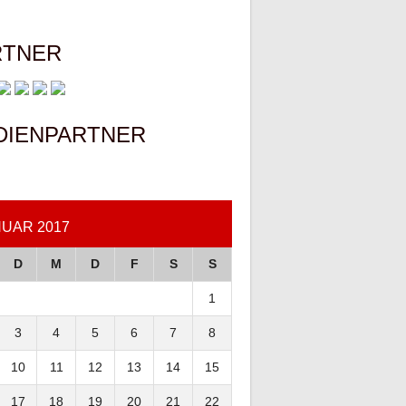
RTNER
DIENPARTNER
UAR 2017
D
M
D
F
S
S
1
3
4
5
6
7
8
10
11
12
13
14
15
17
18
19
20
21
22