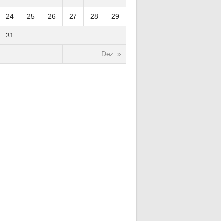
24
25
26
27
28
29
31
Dez. »