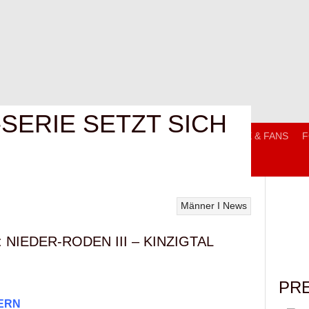
-SERIE SETZT SICH
T
MANNSCHAFTEN
TRAININGSZEITEN
SERVICE & FANS
F
Männer I
News
NIEDER-RODEN III – KINZIGTAL
PR
ERN