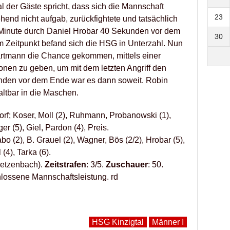
l der Gäste spricht, dass sich die Mannschaft
23
end nicht aufgab, zurückfightete und tatsächlich
 Minute durch Daniel Hrobar 40 Sekunden vor dem
30
 Zeitpunkt befand sich die HSG in Unterzahl. Nun
rtmann die Chance gekommen, mittels einer
ionen zu geben, um mit dem letzten Angriff den
unden vor dem Ende war es dann soweit. Robin
ltbar in die Maschen.
rf; Koser, Moll (2), Ruhmann, Probanowski (1),
ger (5), Giel, Pardon (4), Preis.
bo (2), B. Grauel (2), Wagner, Bös (2/2), Hrobar (5),
(4), Tarka (6).
ietzenbach).
Zeitstrafen
: 3/5.
Zuschauer
: 50.
chlossene Mannschaftsleistung. rd
HSG Kinzigtal
Männer I