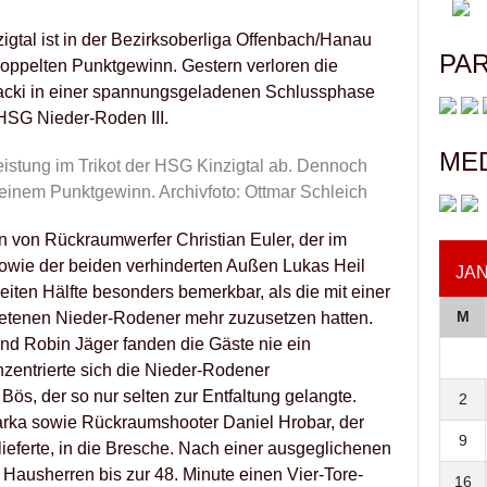
gtal ist in der Bezirksoberliga Offenbach/Hanau
PA
doppelten Punktgewinn. Gestern verloren die
acki in einer spannungsgeladenen Schlussphase
 HSG Nieder-Roden III.
ME
Leistung im Trikot der HSG Kinzigtal ab. Dennoch
 einem Punktgewinn. Archivfoto: Ottmar Schleich
n von Rückraumwerfer Christian Euler, der im
sowie der beiden verhinderten Außen Lukas Heil
JAN
eiten Hälfte besonders bemerkbar, als die mit einer
M
retenen Nieder-Rodener mehr zuzusetzen hatten.
nd Robin Jäger fanden die Gäste nie ein
zentrierte sich die Nieder-Rodener
Bös, der so nur selten zur Entfaltung gelangte.
2
arka sowie Rückraumshooter Daniel Hrobar, der
9
lieferte, in die Bresche. Nach einer ausgeglichenen
e Hausherren bis zur 48. Minute einen Vier-Tore-
16