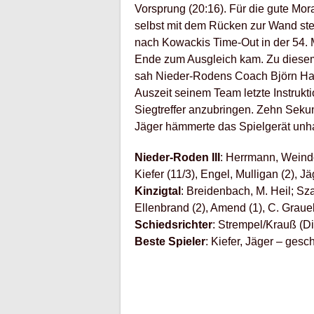
Vorsprung (20:16). Für die gute Mora
selbst mit dem Rücken zur Wand steh
nach Kowackis Time-Out in der 54.
Ende zum Ausgleich kam. Zu diesem
sah Nieder-Rodens Coach Björn Ha
Auszeit seinem Team letzte Instrukt
Siegtreffer anzubringen. Zehn Sek
Jäger hämmerte das Spielgerät unha
Nieder-Roden III
: Herrmann, Weindo
Kiefer (11/3), Engel, Mulligan (2), Jä
Kinzigtal
: Breidenbach, M. Heil; Sza
Ellenbrand (2), Amend (1), C. Grauel 
Schiedsrichter
: Strempel/Krauß (D
Beste Spieler
: Kiefer, Jäger – ges