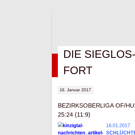
Springe
zum
Inhalt
DIE SIEGLOS
HOME
NEWS
VEREIN
KONTAK
FORT
16. Januar 2017
BEZIRKSOBERLIGA OF/HU: 
25:24 (11:9)
16.01.2017
SCHLÜCHT