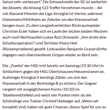
Saison sehr verbessert.“ Die Schwachstelle der SG ist weiterhin
die Abwehr, die bislang 523 Treffer hinnehmen musste – die
mit Abstand Meisten der Liga. Kinzigtal ist Vierter, während
Dietesheim/Mühlheim als Zehnter um den Klassenerhalt
bangen muss. Zu dem Langzeitverletzten Rückraumspieler
Christian Euler haben sich im Laufe der letzten beiden Wochen
auch noch Rechtsaußen Lukas Rutz (Kowacki: „Ihm droht eine
Schulteroperation“) und Torhüter Mario Heil
(Rückenprobleme) gesellt. Linksaußen Benjamin Grauel dürfte
dagegen nach überstandener Grippe wieder an Bord sein.
Die „Zweite“ der HSG tritt bereits am Samstag (19.30 Uhr) in
Schlüchtern gegen die HSG Obertshausen/Heusenstamm an.
Aufsteiger Kinzigtal II benötigt Zähler, um sich den
Klassenerhalt in der Bezirksliga B zu sichern. Der Gegner
rangiert mit ausgeglichenem Konto (10:10) im
Tabellenmittelfeld und weist vier Punkte mehr als die
Schützlinge von Trainer Christof Hadwiger auf. „Wenn wir
komplett sind, haben wir gute Chancen, dieses Spiel für uns zu