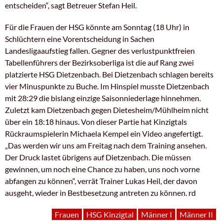
entscheiden“, sagt Betreuer Stefan Heil.
Für die Frauen der HSG könnte am Sonntag (18 Uhr) in
Schlüchtern eine Vorentscheidung in Sachen
Landesligaaufstieg fallen. Gegner des verlustpunktfreien
Tabellenführers der Bezirksoberliga ist die auf Rang zwei
platzierte HSG Dietzenbach. Bei Dietzenbach schlagen bereits
vier Minuspunkte zu Buche. Im Hinspiel musste Dietzenbach
mit 28:29 die bislang einzige Saisonniederlage hinnehmen.
Zuletzt kam Dietzenbach gegen Dietesheim/Mühlheim nicht
über ein 18:18 hinaus. Von dieser Partie hat Kinzigtals
Rückraumspielerin Michaela Kempel ein Video angefertigt.
„Das werden wir uns am Freitag nach dem Training ansehen.
Der Druck lastet übrigens auf Dietzenbach. Die müssen
gewinnen, um noch eine Chance zu haben, uns noch vorne
abfangen zu können“, verrät Trainer Lukas Heil, der davon
ausgeht, wieder in Bestbesetzung antreten zu können. rd
Frauen
HSG Kinzigtal
Männer I
Männer II