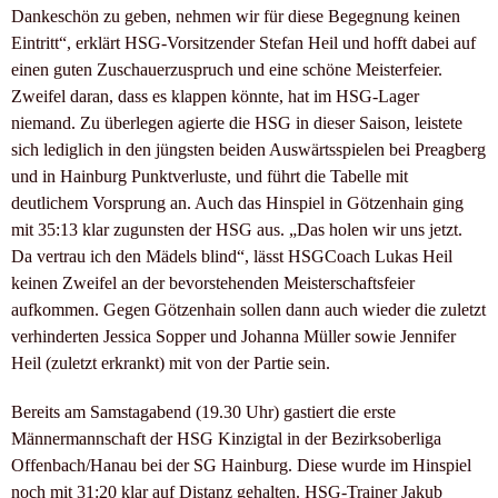
Dankeschön zu geben, nehmen wir für diese Begegnung keinen
Eintritt“, erklärt HSG-Vorsitzender Stefan Heil und hofft dabei auf
einen guten Zuschauerzuspruch und eine schöne Meisterfeier.
Zweifel daran, dass es klappen könnte, hat im HSG-Lager
niemand. Zu überlegen agierte die HSG in dieser Saison, leistete
sich lediglich in den jüngsten beiden Auswärtsspielen bei Preagberg
und in Hainburg Punktverluste, und führt die Tabelle mit
deutlichem Vorsprung an. Auch das Hinspiel in Götzenhain ging
mit 35:13 klar zugunsten der HSG aus. „Das holen wir uns jetzt.
Da vertrau ich den Mädels blind“, lässt HSGCoach Lukas Heil
keinen Zweifel an der bevorstehenden Meisterschaftsfeier
aufkommen. Gegen Götzenhain sollen dann auch wieder die zuletzt
verhinderten Jessica Sopper und Johanna Müller sowie Jennifer
Heil (zuletzt erkrankt) mit von der Partie sein.
Bereits am Samstagabend (19.30 Uhr) gastiert die erste
Männermannschaft der HSG Kinzigtal in der Bezirksoberliga
Offenbach/Hanau bei der SG Hainburg. Diese wurde im Hinspiel
noch mit 31:20 klar auf Distanz gehalten. HSG-Trainer Jakub