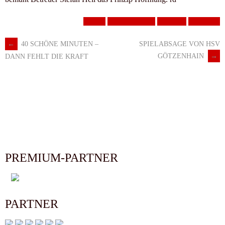
Frauen
HSG Kinzigtal
Männer I
Männer II
←
40 SCHÖNE MINUTEN –
SPIELABSAGE VON HSV
Artikel-
GÖTZENHAIN
→
DANN FEHLT DIE KRAFT
Navigation
PREMIUM-PARTNER
PARTNER