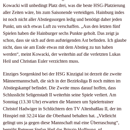
Kowacki will unbedingt Platz drei, was die beste HSG-Platzierung
aller Zeiten wäre, bis zum Saisonende verteidigen. Hainburg indes
ist noch nicht aller Abstiegssorgen ledig und benötigt daher jeden
Punkt, um sich etwas Luft zu verschaffen. „Aus den letzten fünf
Spielen haben die Hainburger sechs Punkte geholt. Das zeigt ja
schon, dass sie sich auf dem aufsteigenden Ast befinden. Ich glaube
nicht, dass sie am Ende etwas mit dem Abstieg zu tun haben
werden“, meint Kowacki, der weiterhin auf die verletzten Lukas
Heil und Christian Euler verzichten muss.
Einziges Sorgenkind bei der HSG Kinzigtal ist derzeit die zweite
Männermannschaft, die sich in der Bezirksliga B noch mitten im
Abstiegskampf befindet. Die Zweite muss darauf hoffen, dass
Schlusslicht Seligenstadt II weiterhin seine Spiele verliert. Am
Sonntag (13.30 Uhr) erwarten die Mannen um Spielertrainer
Christof Hadwiger in Schlüchtern den TV Altenhaßlau II, der im
Hinspiel mit 32:24 klar die Oberhand behalten hat. „Vielleicht
gelingt uns ja gegen diese Mannschaft mal eine Überraschung“,
bemüht Betreuer Stefan Heil das Prinzip Hoffnung. rd