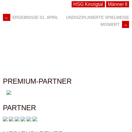
HSG Kinzigtal
Männer II
←
ERGEBNISSE 01. APRIL
UNDISZIPLINIERTE SPIELWEISE
ARTIKEL-
MONIERT
→
NAVIGATION
PREMIUM-PARTNER
PARTNER