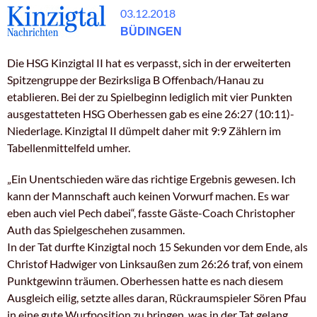
03.12.2018
BÜDINGEN
Die HSG Kinzigtal II hat es verpasst, sich in der erweiterten
Spitzengruppe der Bezirksliga B Offenbach/Hanau zu
etablieren. Bei der zu Spielbeginn lediglich mit vier Punkten
ausgestatteten HSG Oberhessen gab es eine 26:27 (10:11)-
Niederlage. Kinzigtal II dümpelt daher mit 9:9 Zählern im
Tabellenmittelfeld umher.
„Ein Unentschieden wäre das richtige Ergebnis gewesen. Ich
kann der Mannschaft auch keinen Vorwurf machen. Es war
eben auch viel Pech dabei“, fasste Gäste-Coach Christopher
Auth das Spielgeschehen zusammen.
In der Tat durfte Kinzigtal noch 15 Sekunden vor dem Ende, als
Christof Hadwiger von Linksaußen zum 26:26 traf, von einem
Punktgewinn träumen. Oberhessen hatte es nach diesem
Ausgleich eilig, setzte alles daran, Rückraumspieler Sören Pfau
in eine gute Wurfposition zu bringen, was in der Tat gelang.