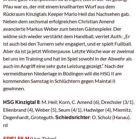
Pfau war es, der mit einem knallharten Wurf aus dem
Rückraum Kinzigtals Keeper Mario Heil das Nachsehen gab.
Neben dem sechsmal erfolgreichen Christian Amend
avancierte Markus Weber zum besten Gästespieler. Der
widme sich wieder verstärkt dem Handball, verriet Auth: „Er
ist auch bei den Turnern sehr engagiert, und er spielt Fußball.
Aber da ist ja jetzt Winterpause. Letzte Woche war er zweimal
bei uns im Training und hat im Spiel sowohl in der Abwehr als
auch im Angriff eine sehr gute Leistung gezeigt.“ Nach der
vermeidbaren Niederlage in Büdingen will die HSG II am
kommenden Samstag in Schlüchtern gegen Maintal II
gewinnen.
: M. Heil; Korn, C. Amend (6), Drechsler (3/1),
HSG Kinzigtal II
Ellenbrand (4), Weber (5), Seum (4/1), Hadwiger (4), Miemitz,
Degenhardt, Groteguth.
: O. Scholz (Hanau).
Schiedsrichter
rd
(Live-Ticker)
SPIELFILM