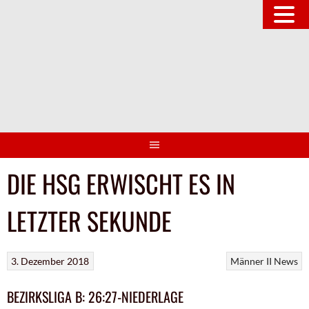
Springe
zum
Inhalt
DIE HSG ERWISCHT ES IN
LETZTER SEKUNDE
3. Dezember 2018
Männer II
News
BEZIRKSLIGA B: 26:27-NIEDERLAGE