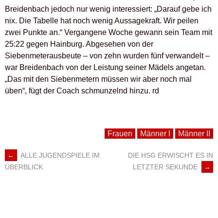
Breidenbach jedoch nur wenig interessiert: „Darauf gebe ich
nix. Die Tabelle hat noch wenig Aussagekraft. Wir peilen
zwei Punkte an.“ Vergangene Woche gewann sein Team mit
25:22 gegen Hainburg. Abgesehen von der
Siebenmeterausbeute – von zehn wurden fünf verwandelt –
war Breidenbach von der Leistung seiner Mädels angetan.
„Das mit den Siebenmetern müssen wir aber noch mal
üben“, fügt der Coach schmunzelnd hinzu. rd
Frauen
Männer I
Männer II
←
ALLE JUGENDSPIELE IM
DIE HSG ERWISCHT ES IN
ARTIKEL-
LETZTER SEKUNDE
→
ÜBERBLICK
NAVIGATION