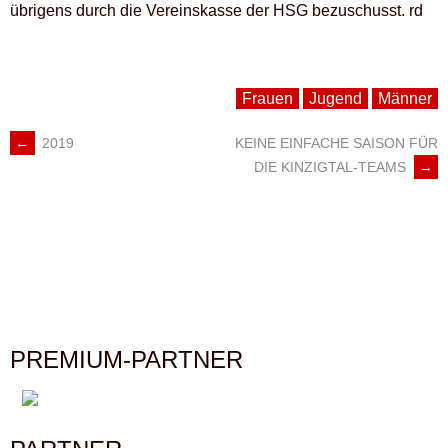
übrigens durch die Vereinskasse der HSG bezuschusst. rd
Frauen
Jugend
Männer
←
2019
KEINE EINFACHE SAISON FÜR
ARTIKEL-
DIE KINZIGTAL-TEAMS
→
NAVIGATION
PREMIUM-PARTNER