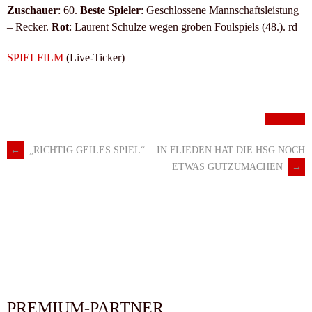
Zuschauer
: 60.
Beste Spieler
: Geschlossene Mannschaftsleistung
– Recker.
Rot
: Laurent Schulze wegen groben Foulspiels (48.). rd
SPIELFILM
(Live-Ticker)
Männer I
←
„RICHTIG GEILES SPIEL“
IN FLIEDEN HAT DIE HSG NOCH
Artikel-
ETWAS GUTZUMACHEN
→
Navigation
PREMIUM-PARTNER