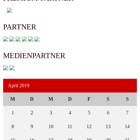
PARTNER
MEDIENPARTNER
April 2019
M
D
M
D
F
S
S
1
2
3
4
5
6
7
8
9
10
11
12
13
14