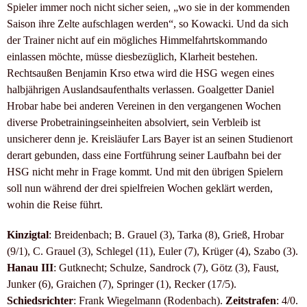
Spieler immer noch nicht sicher seien, „wo sie in der kommenden
Saison ihre Zelte aufschlagen werden“, so Kowacki. Und da sich
der Trainer nicht auf ein mögliches Himmelfahrtskommando
einlassen möchte, müsse diesbezüglich, Klarheit bestehen.
Rechtsaußen Benjamin Krso etwa wird die HSG wegen eines
halbjährigen Auslandsaufenthalts verlassen. Goalgetter Daniel
Hrobar habe bei anderen Vereinen in den vergangenen Wochen
diverse Probetrainingseinheiten absolviert, sein Verbleib ist
unsicherer denn je. Kreisläufer Lars Bayer ist an seinen Studienort
derart gebunden, dass eine Fortführung seiner Laufbahn bei der
HSG nicht mehr in Frage kommt. Und mit den übrigen Spielern
soll nun während der drei spielfreien Wochen geklärt werden,
wohin die Reise führt.
Kinzigtal
: Breidenbach; B. Grauel (3), Tarka (8), Grieß, Hrobar
(9/1), C. Grauel (3), Schlegel (11), Euler (7), Krüger (4), Szabo (3).
Hanau III
: Gutknecht; Schulze, Sandrock (7), Götz (3), Faust,
Junker (6), Graichen (7), Springer (1), Recker (17/5).
Schiedsrichter
: Frank Wiegelmann (Rodenbach).
Zeitstrafen
: 4/0.