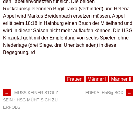
den Tabellenvorletzten für sich. Die beiden
Rückraumspielerinnen Birgit Tarka (verhindert) und Helena
Appel wird Markus Breidenbach ersetzen müssen. Appel
erlitt beim 18:18 in Hainburg einen Bruch der Mittelhand und
wird in dieser Saison nicht mehr auflaufen können. Die HSG
Kinzigtal geht mit der Empfehlung von sechs Spielen ohne
Niederlage (drei Siege, drei Unentschieden) in diese
Begegnung. rd
Frauen
Männer I
Männer II
←
„MUSS KEINER STOLZ
EDEKA: HaBig BOX
→
ARTIKEL-
SEIN“: HSG MÜHT SICH ZU
ERFOLG
NAVIGATION