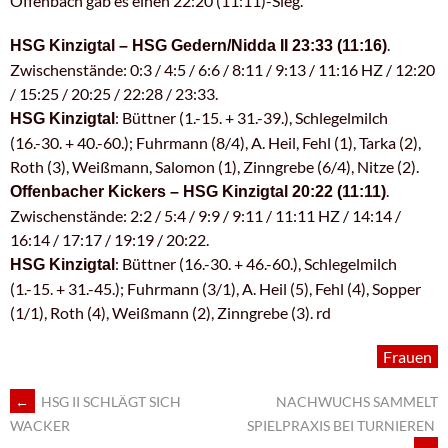
Offenbach gab es einen 22:20 (11:11)-Sieg.
.
HSG Kinzigtal – HSG Gedern/Nidda II 23:33 (11:16)
Zwischenstände: 0:3 / 4:5 / 6:6 / 8:11 / 9:13 / 11:16 HZ / 12:20
/ 15:25 / 20:25 / 22:28 / 23:33.
: Büttner (1.-15. + 31.-39.), Schlegelmilch
HSG Kinzigtal
(16.-30. + 40.-60.); Fuhrmann (8/4), A. Heil, Fehl (1), Tarka (2),
Roth (3), Weißmann, Salomon (1), Zinngrebe (6/4), Nitze (2).
.
Offenbacher Kickers – HSG Kinzigtal 20:22 (11:11)
Zwischenstände: 2:2 / 5:4 / 9:9 / 9:11 / 11:11 HZ / 14:14 /
16:14 / 17:17 / 19:19 / 20:22.
: Büttner (16.-30. + 46.-60.), Schlegelmilch
HSG Kinzigtal
(1.-15. + 31.-45.); Fuhrmann (3/1), A. Heil (5), Fehl (4), Sopper
(1/1), Roth (4), Weißmann (2), Zinngrebe (3). rd
Frauen
ARTIKEL-
←
HSG II SCHLÄGT SICH
NACHWUCHS SAMMELT
SPIELPRAXIS BEI TURNIEREN
WACKER