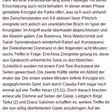
mehr als eine Viertelstunde lang sollte Hadwiger mit seiner
Einschätzung auch recht behalten. In dieser ersten Phase
gestaltete Kinzigtal die Partie offen, was sich auch anhand
des Zwischenstandes von 6:6 ablesen lässt. Plötzlich
ereignete sich jedoch ein unerklärlicher Bruch im Spiel der
Kinzigtaler. Im Angriff wurde überhastet abgeschlossen und
der Abwehr gaben Zoe Barwinna, Nina Waldschmidt und
Sarah Spriestersbach wiederholt Rätsel auf. Konsequenz
der Dietesheimer Dominanz in den folgenden acht Minuten:
sechs Treffer in Folge. Erst Alisa Zinngrebe gelang es, diese
aus Gästesicht unheimliche Serie zu durchbrechen.
Schließlich wurden mit einem Fünf-Tore-Rückstand die
Seiten gewechselt. Die zweite Hälfte stellte ein Abbild der
ersten dar. Die ersten sieben Minuten lieferte Kinzigtal ein
ausgeglichenes Spiel, kam durch Claudia Fehl sogar noch
einmal auf vier Treffer heran (15:11). Doch danach brachen
erneut alle Dämme auf Seiten der Gäste. Lediglich Birgit
Tarka (2) und Diana Salomon schafften es, weitere Treffer für
die nun völlig überforderten Gäste anzubringen. Auf der