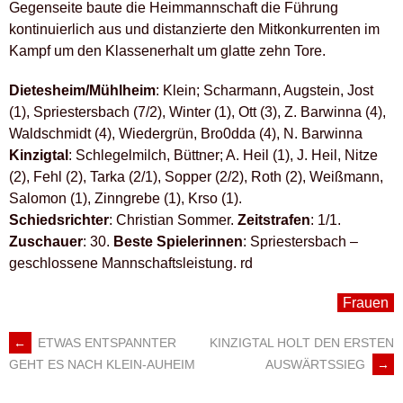
Gegenseite baute die Heimmannschaft die Führung
kontinuierlich aus und distanzierte den Mitkonkurrenten im
Kampf um den Klassenerhalt um glatte zehn Tore.
Dietesheim/Mühlheim
: Klein; Scharmann, Augstein, Jost
(1), Spriestersbach (7/2), Winter (1), Ott (3), Z. Barwinna (4),
Waldschmidt (4), Wiedergrün, Bro0dda (4), N. Barwinna
Kinzigtal
: Schlegelmilch, Büttner; A. Heil (1), J. Heil, Nitze
(2), Fehl (2), Tarka (2/1), Sopper (2/2), Roth (2), Weißmann,
Salomon (1), Zinngrebe (1), Krso (1).
Schiedsrichter
: Christian Sommer.
Zeitstrafen
: 1/1.
Zuschauer
: 30.
Beste Spielerinnen
: Spriestersbach –
geschlossene Mannschaftsleistung. rd
Frauen
←
ETWAS ENTSPANNTER
KINZIGTAL HOLT DEN ERSTEN
ARTIKEL-
AUSWÄRTSSIEG
→
GEHT ES NACH KLEIN-AUHEIM