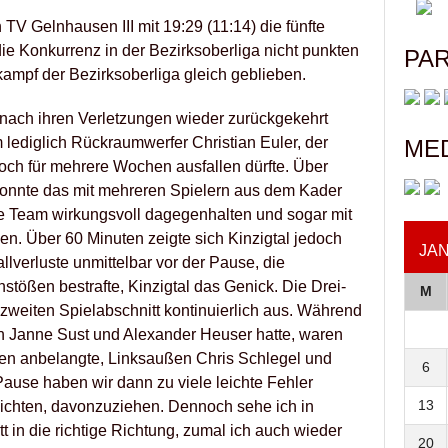
V Gelnhausen III mit 19:29 (11:14) die fünfte
ie Konkurrenz in der Bezirksoberliga nicht punkten
PA
skampf der Bezirksoberliga gleich geblieben.
nach ihren Verletzungen wieder zurückgekehrt
 lediglich Rückraumwerfer Christian Euler, der
ME
ch für mehrere Wochen ausfallen dürfte. Über
 konnte das mit mehreren Spielern aus dem Kader
e Team wirkungsvoll dagegenhalten und sogar mit
n. Über 60 Minuten zeigte sich Kinzigtal jedoch
JAN
allverluste unmittelbar vor der Pause, die
ößen bestrafte, Kinzigtal das Genick. Die Drei-
M
weiten Spielabschnitt kontinuierlich aus. Während
in Janne Sust und Alexander Heuser hatte, waren
rfen anbelangte, Linksaußen Chris Schlegel und
6
Pause haben wir dann zu viele leichte Fehler
13
ichten, davonzuziehen. Dennoch sehe ich in
t in die richtige Richtung, zumal ich auch wieder
20