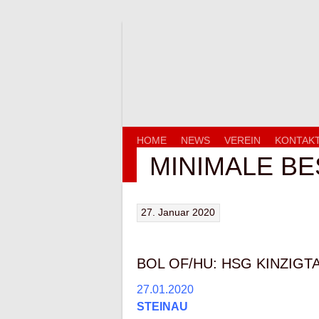
Springe
zum
Inhalt
HOME
NEWS
VEREIN
KONTAK
MINIMALE B
27. Januar 2020
BOL OF/HU: HSG KINZIGTAL
27.01.2020
STEINAU