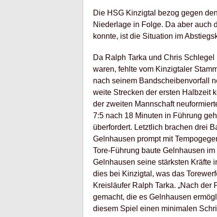
Die HSG Kinzigtal bezog gegen den T
Niederlage in Folge. Da aber auch d
konnte, ist die Situation im Abstieg
Da Ralph Tarka und Chris Schlegel 
waren, fehlte vom Kinzigtaler Stamm
nach seinem Bandscheibenvorfall no
weite Strecken der ersten Halbzeit
der zweiten Mannschaft neuformiert
7:5 nach 18 Minuten in Führung gehe
überfordert. Letztlich brachen drei B
Gelnhausen prompt mit Tempogegenst
Tore-Führung baute Gelnhausen im z
Gelnhausen seine stärksten Kräfte 
dies bei Kinzigtal, was das Torewe
Kreisläufer Ralph Tarka. „Nach der 
gemacht, die es Gelnhausen ermögl
diesem Spiel einen minimalen Schrit