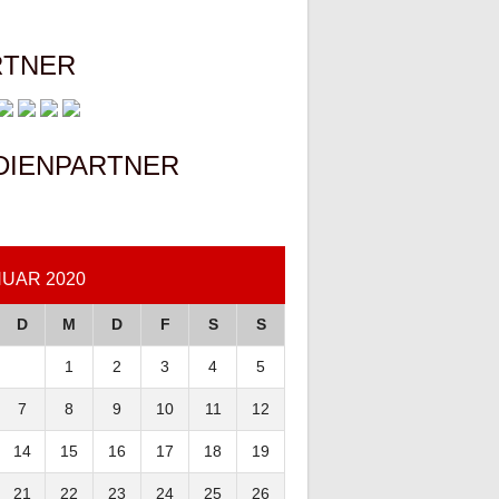
RTNER
DIENPARTNER
UAR 2020
D
M
D
F
S
S
1
2
3
4
5
7
8
9
10
11
12
14
15
16
17
18
19
21
22
23
24
25
26