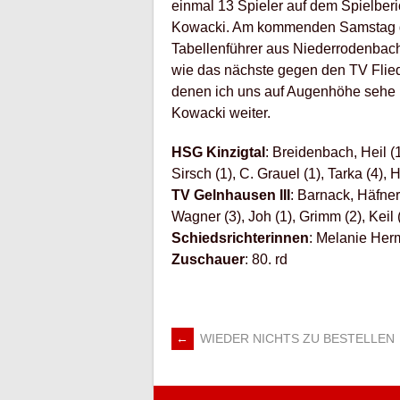
einmal 13 Spieler auf dem Spielberic
Kowacki. Am kommenden Samstag ga
Tabellenführer aus Niederrodenbac
wie das nächste gegen den TV Flie
denen ich uns auf Augenhöhe sehe 
Kowacki weiter.
HSG Kinzigtal
: Breidenbach, Heil (1
Sirsch (1), C. Grauel (1), Tarka (4),
TV Gelnhausen III
: Barnack, Häfner;
Wagner (3), Joh (1), Grimm (2), Keil 
Schiedsrichterinnen
: Melanie Her
Zuschauer
: 80. rd
←
WIEDER NICHTS ZU BESTELLEN
ARTIKEL-
NAVIGATION