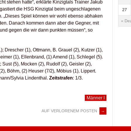
ht stehen hatte“, erklärte Kinzigtals Trainer Jakub
stiert die HSG Kinzigtal beim ungeschlagenen
27
h. „Dieses Spiel können wir wohl ebenso abhaken
« Dez
den. Danach kommen dann aber die Gegner, mit
und gegen die wir dann punkten müssen“, so
); Drescher (1), Ottmann, B. Grauel (2), Kutzer (1),
 Heimer (1), Ellenbrand, (1) Amend (1), Schlegel (5).
 Sust (5), Mocken (2), Rudolf (2), Geisler (2),
(2), Böhm, (2) Heuser (7/2), Möbius (1), Lippert.
mann/Sylvia Lindenthal.
Zeitstrafen
: 1/3.
Männer I
AUF VERLORENEM POSTEN
→