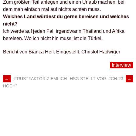
Zum größten Teil anlegen und einen Urlaub machen, bei
dem man einfach mal auf nichts achten muss.
Welches Land würdest du gerne bereisen und welches
nicht?
Ich werde auf jeden Fall irgendwann Thailand und Afrika
bereisen. Wo ich nicht hin muss, ist die Türkei.
Bericht von Bianca Heil. Eingestellt: Christof Hadwiger
Interview
←
„FRUSTFAKTOR ZIEMLICH
HSG STELLT VOR: #CH-23
→
ARTIKEL-
HOCH“
NAVIGATION