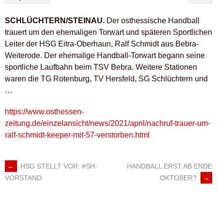
SCHLÜCHTERN/STEINAU.
Der osthessische Handball
trauert um den ehemaligen Torwart und späteren Sportlichen
Leiter der HSG Eitra-Oberhaun, Ralf Schmidt aus Bebra-
Weiterode. Der ehemalige Handball-Torwart begann seine
sportliche Laufbahn beim TSV Bebra. Weitere Stationen
waren die TG Rotenburg, TV Hersfeld, SG Schlüchtern und
…
https://www.osthessen-
zeitung.de/einzelansicht/news/2021/april/nachruf-trauer-um-
ralf-schmidt-keeper-mit-57-verstorben.html
←
HSG STELLT VOR: #SH-
HANDBALL ERST AB ENDE
ARTIKEL-
OKTOBER?
→
VORSTAND
NAVIGATION