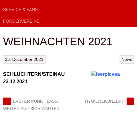
SERVICE & FANS
FÖRDERVEREINE
WEIHNACHTEN 2021
23. Dezember 2021
News
SCHLÜCHTERN/STEINAU
23.12.2021
←
ERSTER PUNKT LÄSST
HYGIENEKONZEPT
→
ARTIKEL-
WEITER AUF SICH WARTEN
NAVIGATION