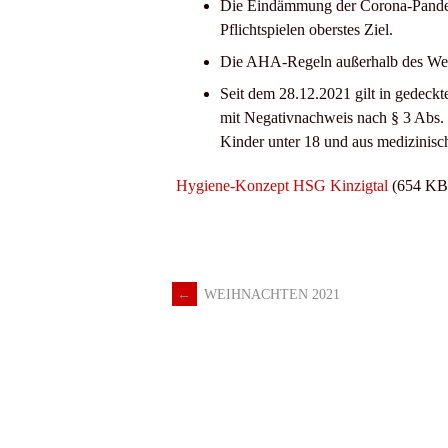
Die Eindämmung der Corona-Pandemi
Pflichtspielen oberstes Ziel.
Die AHA-Regeln außerhalb des Wett
Seit dem 28.12.2021 gilt in gedeckt
mit Negativnachweis nach § 3 Abs.
Kinder unter 18 und aus medizinisc
Hygiene-Konzept HSG Kinzigtal
(654 KB
←
WEIHNACHTEN 2021
Artikel-
Navigation