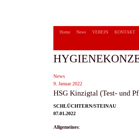
Springe
zum
Inhalt
Home
News
VEREIN
KONTAKT
HYGIENEKONZ
News
9. Januar 2022
HSG Kinzigtal (Test- und Pfl
SCHLÜCHTERN/STEINAU
07.01.2022
Allgemeines
: