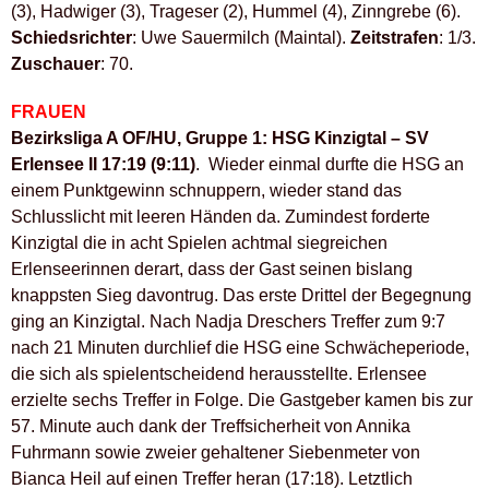
(3), Hadwiger (3), Trageser (2), Hummel (4), Zinngrebe (6).
Schiedsrichter
: Uwe Sauermilch (Maintal).
Zeitstrafen
: 1/3.
Zuschauer
: 70.
FRAUEN
Bezirksliga A OF/HU, Gruppe 1: HSG Kinzigtal – SV
Erlensee II 17:19 (9:11)
. Wieder einmal durfte die HSG an
einem Punktgewinn schnuppern, wieder stand das
Schlusslicht mit leeren Händen da. Zumindest forderte
Kinzigtal die in acht Spielen achtmal siegreichen
Erlenseerinnen derart, dass der Gast seinen bislang
knappsten Sieg davontrug. Das erste Drittel der Begegnung
ging an Kinzigtal. Nach Nadja Dreschers Treffer zum 9:7
nach 21 Minuten durchlief die HSG eine Schwächeperiode,
die sich als spielentscheidend herausstellte. Erlensee
erzielte sechs Treffer in Folge. Die Gastgeber kamen bis zur
57. Minute auch dank der Treffsicherheit von Annika
Fuhrmann sowie zweier gehaltener Siebenmeter von
Bianca Heil auf einen Treffer heran (17:18). Letztlich