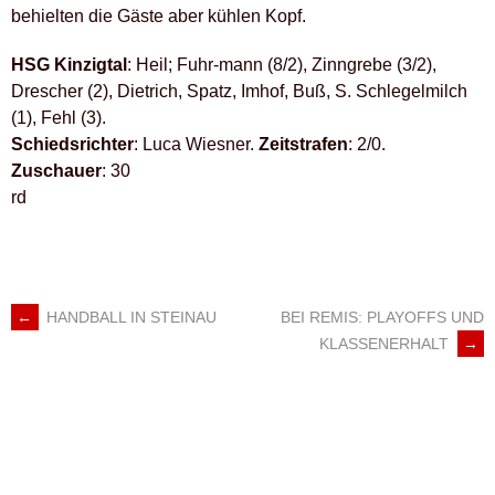
behielten die Gäste aber kühlen Kopf.
HSG Kinzigtal
: Heil; Fuhr-mann (8/2), Zinngrebe (3/2),
Drescher (2), Dietrich, Spatz, Imhof, Buß, S. Schlegelmilch
(1), Fehl (3).
Schiedsrichter
: Luca Wiesner.
Zeitstrafen
: 2/0.
Zuschauer
: 30
rd
←
HANDBALL IN STEINAU
BEI REMIS: PLAYOFFS UND
ARTIKEL-
KLASSENERHALT
→
NAVIGATION