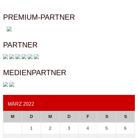
PREMIUM-PARTNER
PARTNER
MEDIENPARTNER
MÄRZ 2022
M
D
M
D
F
S
S
1
2
3
4
5
6