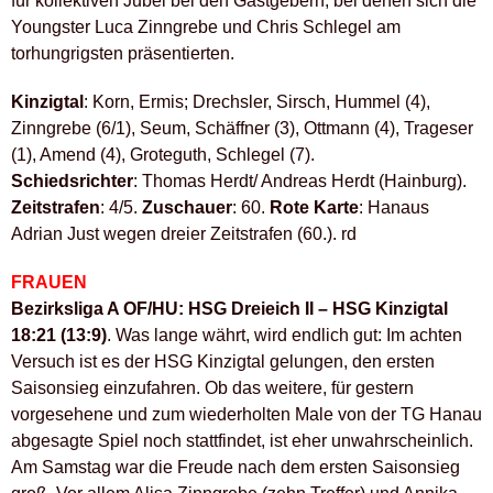
für kollektiven Jubel bei den Gastgebern, bei denen sich die
Youngster Luca Zinngrebe und Chris Schlegel am
torhungrigsten präsentierten.
Kinzigtal
: Korn, Ermis; Drechsler, Sirsch, Hummel (4),
Zinngrebe (6/1), Seum, Schäffner (3), Ottmann (4), Trageser
(1), Amend (4), Groteguth, Schlegel (7).
Schiedsrichter
: Thomas Herdt/ Andreas Herdt (Hainburg).
Zeitstrafen
: 4/5.
Zuschauer
: 60.
Rote Karte
: Hanaus
Adrian Just wegen dreier Zeitstrafen (60.). rd
FRAUEN
Bezirksliga A OF/HU: HSG Dreieich II – HSG Kinzigtal
18:21 (13:9)
. Was lange währt, wird endlich gut: Im achten
Versuch ist es der HSG Kinzigtal gelungen, den ersten
Saisonsieg einzufahren. Ob das weitere, für gestern
vorgesehene und zum wiederholten Male von der TG Hanau
abgesagte Spiel noch stattfindet, ist eher unwahrscheinlich.
Am Samstag war die Freude nach dem ersten Saisonsieg