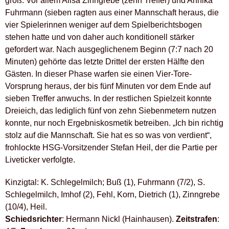
groß. Vor allem Alisa Zinngrebe (zehn Treffer) und Annika
Fuhrmann (sieben ragten aus einer Mannschaft heraus, die
vier Spielerinnen weniger auf dem Spielberichtsbogen
stehen hatte und von daher auch konditionell stärker
gefordert war. Nach ausgeglichenem Beginn (7:7 nach 20
Minuten) gehörte das letzte Drittel der ersten Hälfte den
Gästen. In dieser Phase warfen sie einen Vier-Tore-
Vorsprung heraus, der bis fünf Minuten vor dem Ende auf
sieben Treffer anwuchs. In der restlichen Spielzeit konnte
Dreieich, das lediglich fünf von zehn Siebenmetern nutzen
konnte, nur noch Ergebniskosmetik betreiben. „Ich bin richtig
stolz auf die Mannschaft. Sie hat es so was von verdient“,
frohlockte HSG-Vorsitzender Stefan Heil, der die Partie per
Liveticker verfolgte.
Kinzigtal: K. Schlegelmilch; Buß (1), Fuhrmann (7/2), S.
Schlegelmilch, Imhof (2), Fehl, Korn, Dietrich (1), Zinngrebe
(10/4), Heil.
Schiedsrichter
: Hermann Nickl (Hainhausen).
Zeitstrafen
: