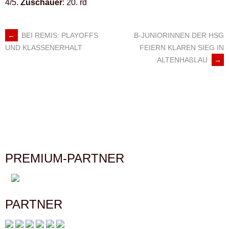
4/5.
Zuschauer
: 20. rd
←
BEI REMIS: PLAYOFFS
B-JUNIORINNEN DER HSG
ARTIKEL-
FEIERN KLAREN SIEG IN
UND KLASSENERHALT
ALTENHAßLAU
→
NAVIGATION
PREMIUM-PARTNER
PARTNER