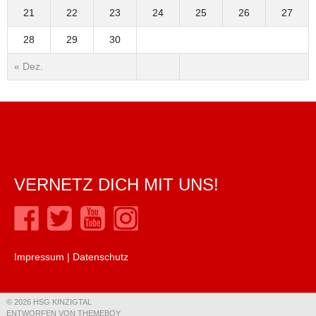
21
22
23
24
25
26
27
28
29
30
« Dez.
VERNETZ DICH MIT UNS!
Impressum
|
Datenschutz
© 2026 HSG KINZIGTAL
ENTWORFEN VON THEMEBOY