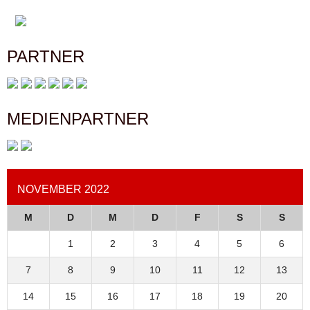
PARTNER
MEDIENPARTNER
NOVEMBER 2022
M
D
M
D
F
S
S
1
2
3
4
5
6
7
8
9
10
11
12
13
14
15
16
17
18
19
20