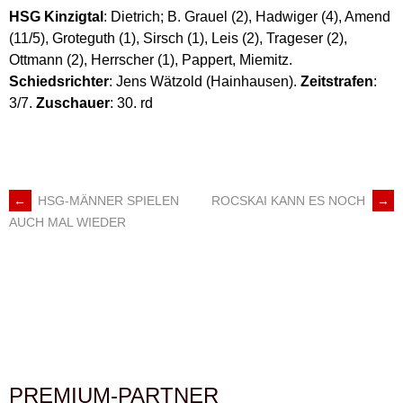
HSG Kinzigtal
: Dietrich; B. Grauel (2), Hadwiger (4), Amend
(11/5), Groteguth (1), Sirsch (1), Leis (2), Trageser (2),
Ottmann (2), Herrscher (1), Pappert, Miemitz.
Schiedsrichter
: Jens Wätzold (Hainhausen).
Zeitstrafen
:
3/7.
Zuschauer
: 30. rd
←
HSG-MÄNNER SPIELEN
ROCSKAI KANN ES NOCH
→
ARTIKEL-
AUCH MAL WIEDER
NAVIGATION
PREMIUM-PARTNER