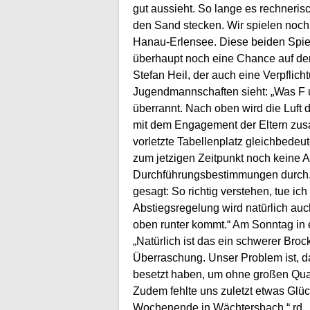
gut aussieht. So lange es rechnerisc
den Sand stecken. Wir spielen noch
Hanau-Erlensee. Diese beiden Spi
überhaupt noch eine Chance auf de
Stefan Heil, der auch eine Verpfli
Jugendmannschaften sieht: „Was F 
überrannt. Nach oben wird die Luft
mit dem Engagement der Eltern zu
vorletzte Tabellenplatz gleichbedeu
zum jetzigen Zeitpunkt noch keine Au
Durchführungsbestimmungen durch. 
gesagt: So richtig verstehen, tue ich
Abstiegsregelung wird natürlich a
oben runter kommt.“ Am Sonntag in 
„Natürlich ist das ein schwerer Brock
Überraschung. Unser Problem ist, da
besetzt haben, um ohne großen Qual
Zudem fehlte uns zuletzt etwas Glü
Wochenende in Wächtersbach.“ rd