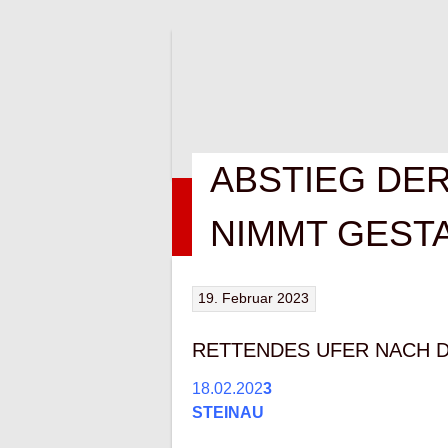
Springe
zum
Inhalt
ABSTIEG DE
HOME
NEWS
VEREIN
KONTAK
NIMMT GESTA
19. Februar 2023
RETTENDES UFER NACH D
18.02.202
3
STEINAU