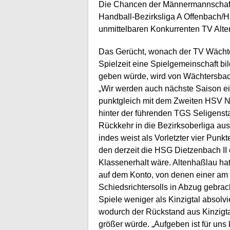
Die Chancen der Männermannschaft 
Handball-Bezirksliga A Offenbach/
unmittelbaren Konkurrenten TV Alt
Das Gerücht, wonach der TV Wächt
Spielzeit eine Spielgemeinschaft bi
geben würde, wird von Wächtersbachs
„Wir werden auch nächste Saison ei
punktgleich mit dem Zweiten HSV Nidd
hinter der führenden TGS Seligenst
Rückkehr in die Bezirksoberliga au
indes weist als Vorletzter vier Punkt
den derzeit die HSG Dietzenbach II
Klassenerhalt wäre. Altenhaßlau hat
auf dem Konto, von denen einer am
Schiedsrichtersolls in Abzug gebrach
Spiele weniger als Kinzigtal absolvi
wodurch der Rückstand aus Kinzigta
größer würde. „Aufgeben ist für uns 