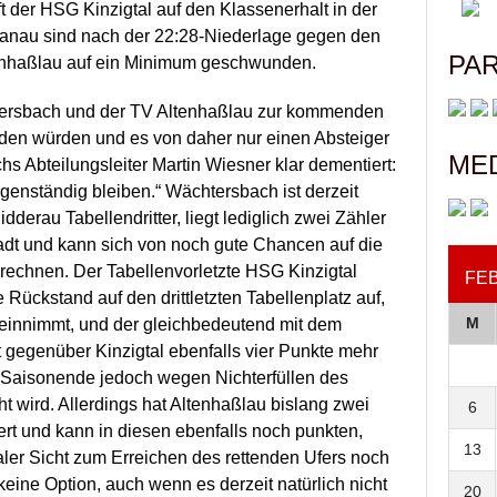
der HSG Kinzigtal auf den Klassenerhalt in der
Hanau sind nach der 22:28-Niederlage gegen den
PA
enhaßlau auf ein Minimum geschwunden.
ersbach und der TV Altenhaßlau zur kommenden
lden würden und es von daher nur einen Absteiger
ME
 Abteilungsleiter Martin Wiesner klar dementiert:
genständig bleiben.“ Wächtersbach ist derzeit
erau Tabellendritter, liegt lediglich zwei Zähler
adt und kann sich von noch gute Chancen auf die
srechnen. Der Tabellenvorletzte HSG Kinzigtal
FE
e Rückstand auf den drittletzten Tabellenplatz auf,
M
 einnimmt, und der gleichbedeutend mit dem
 gegenüber Kinzigtal ebenfalls vier Punkte mehr
 Saisonende jedoch wegen Nichterfüllen des
t wird. Allerdings hat Altenhaßlau bislang zwei
6
ert und kann in diesen ebenfalls noch punkten,
13
ler Sicht zum Erreichen des rettenden Ufers noch
keine Option, auch wenn es derzeit natürlich nicht
20