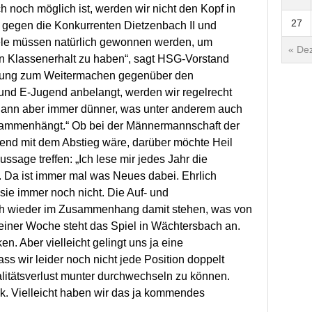
h noch möglich ist, werden wir nicht den Kopf in
27
 gegen die Konkurrenten Dietzenbach II und
ele müssen natürlich gewonnen werden, um
« Dez
n Klassenerhalt zu haben“, sagt HSG-Vorstand
chtung zum Weitermachen gegenüber den
und E-Jugend anbelangt, werden wir regelrecht
 dann aber immer dünner, was unter anderem auch
sammenhängt.“ Ob bei der Männermannschaft der
tend mit dem Abstieg wäre, darüber möchte Heil
ssage treffen: „Ich lese mir jedes Jahr die
Da ist immer mal was Neues dabei. Ehrlich
 sie immer noch nicht. Die Auf- und
uch wieder im Zusammenhang damit stehen, was von
einer Woche steht das Spiel in Wächtersbach an.
en. Aber vielleicht gelingt uns ja eine
ss wir leider noch nicht jede Position doppelt
itätsverlust munter durchwechseln zu können.
ck. Vielleicht haben wir das ja kommendes