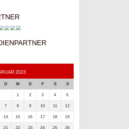
RTNER
DIENPARTNER
BRUAR 2023
D
M
D
F
S
S
1
2
3
4
5
7
8
9
10
11
12
14
15
16
17
18
19
21
22
23
24
25
26