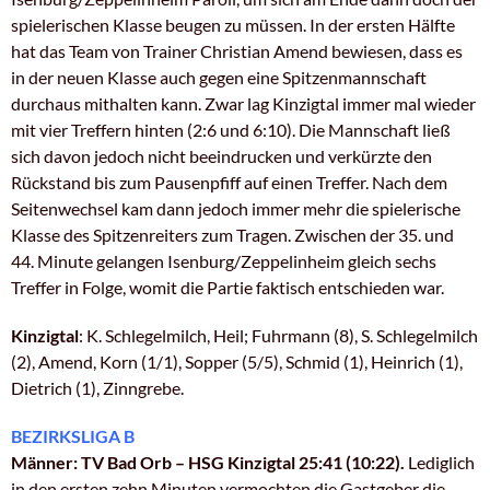
spielerischen Klasse beugen zu müssen. In der ersten Hälfte
hat das Team von Trainer Christian Amend bewiesen, dass es
in der neuen Klasse auch gegen eine Spitzenmannschaft
durchaus mithalten kann. Zwar lag Kinzigtal immer mal wieder
mit vier Treffern hinten (2:6 und 6:10). Die Mannschaft ließ
sich davon jedoch nicht beeindrucken und verkürzte den
Rückstand bis zum Pausenpfiff auf einen Treffer. Nach dem
Seitenwechsel kam dann jedoch immer mehr die spielerische
Klasse des Spitzenreiters zum Tragen. Zwischen der 35. und
44. Minute gelangen Isenburg/Zeppelinheim gleich sechs
Treffer in Folge, womit die Partie faktisch entschieden war.
Kinzigtal
: K. Schlegelmilch, Heil; Fuhrmann (8), S. Schlegelmilch
(2), Amend, Korn (1/1), Sopper (5/5), Schmid (1), Heinrich (1),
Dietrich (1), Zinngrebe.
BEZIRKSLIGA B
Männer: TV Bad Orb – HSG Kinzigtal 25:41 (10:22).
Lediglich
in den ersten zehn Minuten vermochten die Gastgeber die