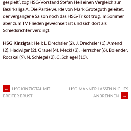
gespielt“, zog HSG-Vorstand Stefan Heil einen Vergleich zur
Bezirksliga A. Die Partie wurde von Mark Groteguth geleitet,
der vergangene Saison noch das HSG-Trikot trug, im Sommer
aber zum TV Flieden gewechselt ist und sich dort als
Schiedsrichter verdingt.
HSG Kinzigtal:
Heil; L. Drechsler (2), J. Drechsler (1), Amend
(2), Hadwiger (2), Grauel (4), Meckl (3), Herrscher (6), Bolender,
Rocskai (9), N. Schlegel (2), C. Schlegel (10).
ARTIKEL-
←
HSG KINZIGTAL MIT
HSG-MÄNNER LASSEN NICHTS
ANBRENNEN
→
BREITER BRUST
NAVIGATION