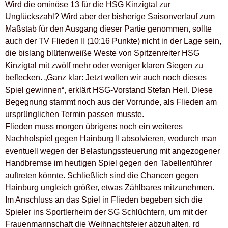
Wird die ominöse 13 für die HSG Kinzigtal zur
Unglückszahl? Wird aber der bisherige Saisonverlauf zum
Maßstab für den Ausgang dieser Partie genommen, sollte
auch der TV Flieden II (10:16 Punkte) nicht in der Lage sein,
die bislang blütenweiße Weste von Spitzenreiter HSG
Kinzigtal mit zwölf mehr oder weniger klaren Siegen zu
beflecken. „Ganz klar: Jetzt wollen wir auch noch dieses
Spiel gewinnen“, erklärt HSG-Vorstand Stefan Heil. Diese
Begegnung stammt noch aus der Vorrunde, als Flieden am
ursprünglichen Termin passen musste.
Flieden muss morgen übrigens noch ein weiteres
Nachholspiel gegen Hainburg II absolvieren, wodurch man
eventuell wegen der Belastungssteuerung mit angezogener
Handbremse im heutigen Spiel gegen den Tabellenführer
auftreten könnte. Schließlich sind die Chancen gegen
Hainburg ungleich größer, etwas Zählbares mitzunehmen.
Im Anschluss an das Spiel in Flieden begeben sich die
Spieler ins Sportlerheim der SG Schlüchtern, um mit der
Frauenmannschaft die Weihnachtsfeier abzuhalten. rd