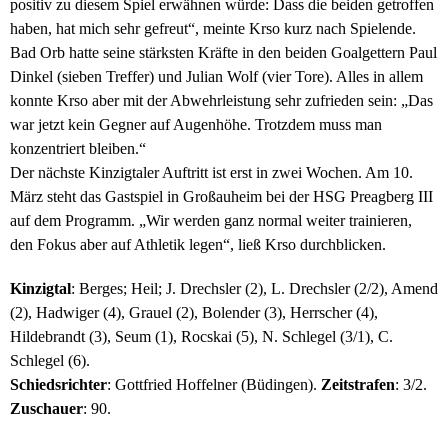
positiv zu diesem Spiel erwähnen würde: Dass die beiden getroffen
haben, hat mich sehr gefreut“, meinte Krso kurz nach Spielende.
Bad Orb hatte seine stärksten Kräfte in den beiden Goalgettern Paul
Dinkel (sieben Treffer) und Julian Wolf (vier Tore). Alles in allem
konnte Krso aber mit der Abwehrleistung sehr zufrieden sein: „Das
war jetzt kein Gegner auf Augenhöhe. Trotzdem muss man
konzentriert bleiben.“
Der nächste Kinzigtaler Auftritt ist erst in zwei Wochen. Am 10.
März steht das Gastspiel in Großauheim bei der HSG Preagberg III
auf dem Programm. „Wir werden ganz normal weiter trainieren,
den Fokus aber auf Athletik legen“, ließ Krso durchblicken.
Kinzigtal
: Berges; Heil; J. Drechsler (2), L. Drechsler (2/2), Amend
(2), Hadwiger (4), Grauel (2), Bolender (3), Herrscher (4),
Hildebrandt (3), Seum (1), Rocskai (5), N. Schlegel (3/1), C.
Schlegel (6).
Schiedsrichter
: Gottfried Hoffelner (Büdingen).
Zeitstrafen
: 3/2.
Zuschauer
: 90.