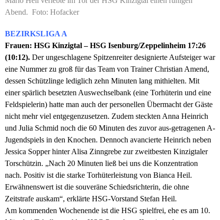
Mario Heil verlebte im Tor der HSG Kinzigtal einen ruhigen
Abend. Foto: Hofacker
BEZIRKSLIGA A
Frauen: HSG Kinzigtal – HSG Isenburg/Zeppelinheim 17:26
(10:12).
Der ungeschlagene Spitzenreiter designierte Aufsteiger war
eine Nummer zu groß für das Team von Trainer Christian Amend,
dessen Schützlinge lediglich zehn Minuten lang mithielten. Mit
einer spärlich besetzten Auswechselbank (eine Torhüterin und eine
Feldspielerin) hatte man auch der personellen Übermacht der Gäste
nicht mehr viel entgegenzusetzen. Zudem steckten Anna Heinrich
und Julia Schmid noch die 60 Minuten des zuvor aus-getragenen A-
Jugendspiels in den Knochen. Dennoch avancierte Heinrich neben
Jessica Sopper hinter Alisa Zinngrebe zur zweitbesten Kinzigtaler
Torschützin.
„Nach 20 Minuten ließ bei uns die Konzentration
nach. Positiv ist die starke Torhüterleistung von Bianca Heil.
Erwähnenswert ist die souveräne Schiedsrichterin, die ohne
Zeitstrafe auskam“, erklärte HSG-Vorstand Stefan Heil.
Am kommenden Wochenende ist die HSG spielfrei, ehe es am 10.