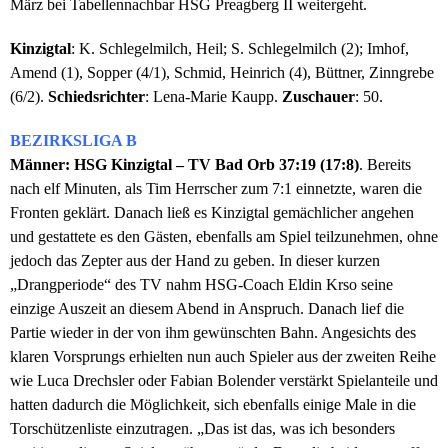
März bei Tabellennachbar HSG Preagberg II weitergeht.
Kinzigtal
: K. Schlegelmilch, Heil; S. Schlegelmilch (2); Imhof,
Amend (1), Sopper (4/1), Schmid, Heinrich (4), Büttner, Zinngrebe
(6/2).
Schiedsrichter
: Lena-Marie Kaupp.
Zuschauer
: 50.
BEZIRKSLIGA B
Männer: HSG Kinzigtal – TV Bad Orb 37:19 (17:8)
. Bereits
nach elf Minuten, als Tim Herrscher zum 7:1 einnetzte, waren die
Fronten geklärt. Danach ließ es Kinzigtal gemächlicher angehen
und gestattete es den Gästen, ebenfalls am Spiel teilzunehmen, ohne
jedoch das Zepter aus der Hand zu geben. In dieser kurzen
„Drangperiode“ des TV nahm HSG-Coach Eldin Krso seine
einzige Auszeit an diesem Abend in Anspruch. Danach lief die
Partie wieder in der von ihm gewünschten Bahn. Angesichts des
klaren Vorsprungs erhielten nun auch Spieler aus der zweiten Reihe
wie Luca Drechsler oder Fabian Bolender verstärkt Spielanteile und
hatten dadurch die Möglichkeit, sich ebenfalls einige Male in die
Torschützenliste einzutragen. „Das ist das, was ich besonders