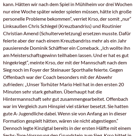
kann. Hätten wir nach dem Spiel in Mühlheim vor drei Wochen
nur eine Woche später wieder spielen müssen, hätte ich große
personelle Probleme bekommen“, verriet Krso, der somit „nur“
Linksaußen Chris Schlegel (Kreuzbandriss) und Routinier
Christian Amend (Schulterverletzung) ersetzen musste. Dafür
feierte aber der nach einem Kreuzbandriss mehr als ein Jahr
pausierende Dominik Schäffner ein Comeback. „Ich wollte ihn
am Meisterschaftsgewinn teilhaben lassen. Und er hat es gut
hingekriegt“, meinte Krso, der mit der Mannschaft nach dem
Sieg noch im Foyer der Steinauer Sporthalle feierte. Gegen
Offenbach war der Coach besonders mit der Abwehr
zufrieden: „Unser Torhüter Mario Heil hat in den ersten 20
Minuten sehr stark gehalten. Überhaupt hat die
Hintermannschaft sehr gut zusammengearbeitet. Offenbach
war im Vergleich zum Hinspiel viel stärker besetzt. Sie hatten
gute A-Jugendliche dabei. Wenn sie von Anfang an in dieser
Formation gespielt hätten, wären sie nicht abgestiegen.“
Dennoch legte Kinzigtal bereits in der ersten Hälfte mit einem
Sechs-Tore-Vorsprung den Grundstein zum Sieg. Krso bittet in