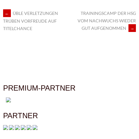
←
ÜBLE VERLETZUNGEN
TRAININGSCAMP DER HSG
ARTIKEL-
VOM NACHWUCHS WIEDER
TRÜBEN VORFREUDE AUF
GUT AUFGENOMMEN
→
TITELCHANCE
NAVIGATION
PREMIUM-PARTNER
PARTNER