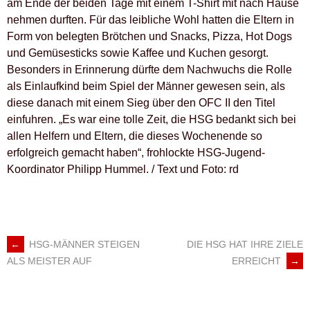
am Ende der beiden Tage mit einem T-Shirt mit nach Hause
nehmen durften. Für das leibliche Wohl hatten die Eltern in
Form von belegten Brötchen und Snacks, Pizza, Hot Dogs
und Gemüsesticks sowie Kaffee und Kuchen gesorgt.
Besonders in Erinnerung dürfte dem Nachwuchs die Rolle
als Einlaufkind beim Spiel der Männer gewesen sein, als
diese danach mit einem Sieg über den OFC II den Titel
einfuhren. „Es war eine tolle Zeit, die HSG bedankt sich bei
allen Helfern und Eltern, die dieses Wochenende so
erfolgreich gemacht haben“, frohlockte HSG-Jugend-
Koordinator Philipp Hummel. / Text und Foto: rd
←
HSG-MÄNNER STEIGEN
DIE HSG HAT IHRE ZIELE
ARTIKEL-
ERREICHT
→
ALS MEISTER AUF
NAVIGATION