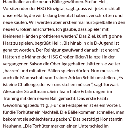
Handballer an die neuen Bälle gewöhnen. Stefan Heil,
Vorsitzender der HSG Kinzigtal, sagt, „dass wir jetzt nicht all
unsere Bälle, die wir bislang benutzt haben, verschrotten und
neue kaufen. Wir werden aber erst einmal nur Spielbälle in den
neuen Größen anschaffen. Ich glaube, dass Spieler mit
kleineren Händen profitieren werden.“ Das Ziel, künftig ohne
Harz zu spielen, begrüßt Heil: „Bis hinab in die D-Jugend ist
geharzt worden. Der Reinigungsaufwand danach ist enorm.“
Hätten die Männer der HSG Großenlüder/Hainzell in der
vergangenen Saison die Oberliga gehalten, hätten sie weiter
„harzen“ und mit alten Bällen spielen dürfen. Nun muss sich
auch die Mannschaft von Trainer Adrian Schild umstellen. „Es
ist eine Challenge, der wir uns stellen müssen“, sagt Torwart
Alexander Stradtmann. Sein Team habe Erfahrungen im
Training mit dem neuen Ball gemacht. Das erste Fazit?
Gewöhnungsbedürftig. „Für die Feldspieler ist es ein Vorteil,
für die Torhüter ein Nachteil. Die Bälle kommen schneller, man
bekommt sie schlechter zu packen.“ Das bestätigt Konstantin
Neuhann. „Die Torhüter merken einen Unterschied im