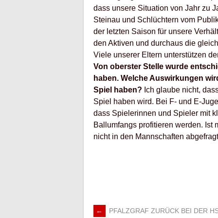
dass unsere Situation von Jahr zu J
Steinau und Schlüchtern vom Publ
der letzten Saison für unsere Verhä
den Aktiven und durchaus die gleic
Viele unserer Eltern unterstützen de
Von oberster Stelle wurde entschie
haben. Welche Auswirkungen wird
Spiel haben?
Ich glaube nicht, das
Spiel haben wird. Bei F- und E-Juge
dass Spielerinnen und Spieler mit 
Ballumfangs profitieren werden. Is
nicht in den Mannschaften abgefragt
←
PFALZGRAF ZURÜCK BEI DER H
ARTIKEL-