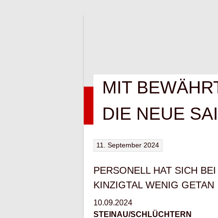
Springe
zum
Inhalt
MIT BEWÄHR
HOME
NEWS
VEREIN
KONTAK
DIE NEUE SA
11. September 2024
PERSONELL HAT SICH BE
KINZIGTAL WENIG GETAN
10.09.2024
STEINAU/SCHLÜCHTERN