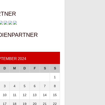
RTNER
DIENPARTNER
PTEMBER 2024
D
M
D
F
S
S
1
3
4
5
6
7
8
10
11
12
13
14
15
17
18
19
20
21
22