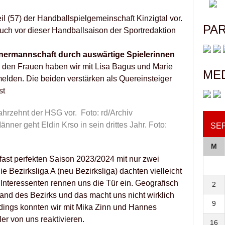
il (57) der Handballspielgemeinschaft Kinzigtal vor.
PA
 auch vor dieser Handballsaison der Sportredaktion
nermannschaft durch auswärtige Spielerinnen
 den Frauen haben wir mit Lisa Bagus und Marie
ME
den. Die beiden verstärken als Quereinsteiger
st
Jahrzehnt der HSG vor. Foto: rd/Archiv
änner geht Eldin Krso in sein drittes Jahr. Foto:
SE
M
fast perfekten Saison 2023/2024 mit nur zwei
 Bezirksliga A (neu Bezirksliga) dachten vielleicht
 Interessenten rennen uns die Tür ein. Geografisch
2
and des Bezirks und das macht uns nicht wirklich
9
lerdings konnten wir mit Mika Zinn und Hannes
r von uns reaktivieren.
16