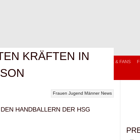
TEN KRÄFTEN IN
T
MANNSCHAFTEN
TRAININGSZEITEN
SERVICE & FANS
F
ISON
Frauen
Jugend
Männer
News
I DEN HANDBALLERN DER HSG
PR