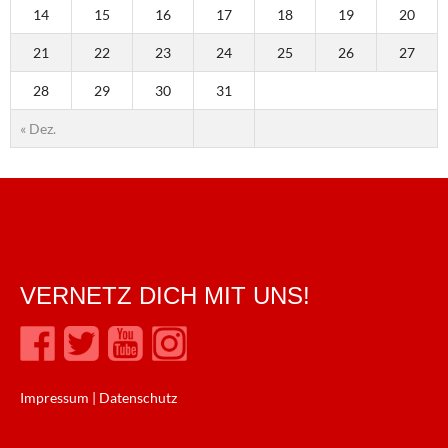
14
15
16
17
18
19
20
21
22
23
24
25
26
27
28
29
30
31
« Dez.
VERNETZ DICH MIT UNS!
Impressum
|
Datenschutz