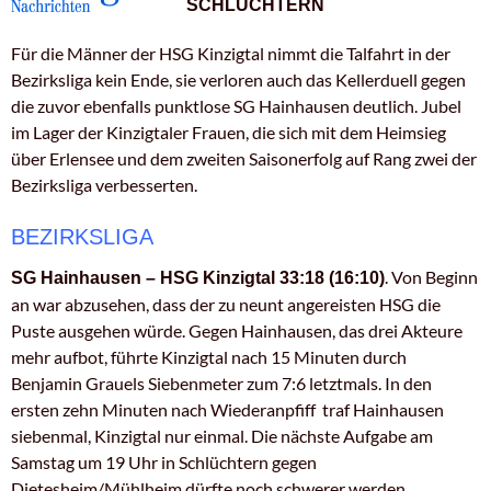
SCHLÜCHTERN
Für die Männer der HSG Kinzigtal nimmt die Talfahrt in der
Bezirksliga kein Ende, sie verloren auch das Kellerduell gegen
die zuvor ebenfalls punktlose SG Hainhausen deutlich. Jubel
im Lager der Kinzigtaler Frauen, die sich mit dem Heimsieg
über Erlensee und dem zweiten Saisonerfolg auf Rang zwei der
Bezirksliga verbesserten.
BEZIRKSLIGA
. Von Beginn
SG Hainhausen – HSG Kinzigtal 33:18 (16:10)
an war abzusehen, dass der zu neunt angereisten HSG die
Puste ausgehen würde. Gegen Hainhausen, das drei Akteure
mehr aufbot, führte Kinzigtal nach 15 Minuten durch
Benjamin Grauels Siebenmeter zum 7:6 letztmals. In den
ersten zehn Minuten nach Wiederanpfiff traf Hainhausen
siebenmal, Kinzigtal nur einmal. Die nächste Aufgabe am
Samstag um 19 Uhr in Schlüchtern gegen
Dietesheim/Mühlheim dürfte noch schwerer werden.