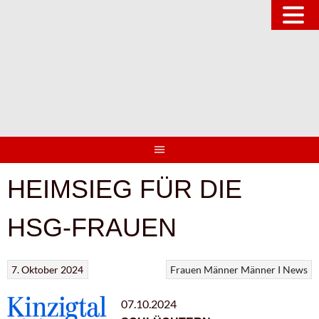
Springe
zum
Inhalt
HEIMSIEG FÜR DIE
HSG-FRAUEN
7. Oktober 2024
Frauen
Männer
Männer I
News
07.10.2024