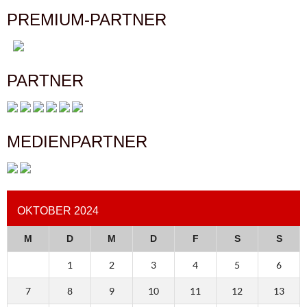
PREMIUM-PARTNER
PARTNER
MEDIENPARTNER
OKTOBER 2024
M
D
M
D
F
S
S
1
2
3
4
5
6
7
8
9
10
11
12
13