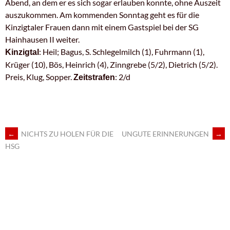
Abend, an dem er es sich sogar erlauben konnte, ohne Auszeit
auszukommen. Am kommenden Sonntag geht es für die
Kinzigtaler Frauen dann mit einem Gastspiel bei der SG
Hainhausen II weiter.
: Heil; Bagus, S. Schlegelmilch (1), Fuhrmann (1),
Kinzigtal
Krüger (10), Bös, Heinrich (4), Zinngrebe (5/2), Dietrich (5/2).
Preis, Klug, Sopper.
: 2/d
Zeitstrafen
←
NICHTS ZU HOLEN FÜR DIE
UNGUTE ERINNERUNGEN
→
ARTIKEL-
HSG
NAVIGATION