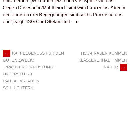
entscheiden. „Wir haben jetzt noch vier Spiele vor uns.
Gegen Dietesheim/Mühlheim II sind wir chancenlos. Aber in
den anderen drei Begegnungen sind sechs Punkte für uns
drin“, sagt HSG-Chef Stefan Heil. rd
←
KAFFEEGENUSS FÜR DEN
HSG-FRAUEN KOMMEN
ARTIKEL-
KLASSENERHALT IMMER
GUTEN ZWECK:
NÄHER
→
„PRÄSIDENTENRÖSTUNG“
NAVIGATION
UNTERSTÜTZT
PALLIATIVSTATION
SCHLÜCHTERN