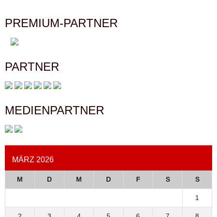
PREMIUM-PARTNER
PARTNER
MEDIENPARTNER
MÄRZ 2026
M
D
M
D
F
S
S
1
2
3
4
5
6
7
8