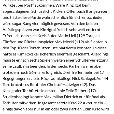
Punkte „per Post“ zukommen. Wäre Kinzigtal beim
abgeschlagenen Schlusslicht Kickers Offenbach II angetreten
und hätte diese Partie wahrscheinlich für sich entschieden,
wäre sogar Rang vier möglich gewesen. Von den beiden
Aufstiegsplätzen war Kinzigtal freilich sehr weit entfernt.
Erfreulich, dass sich Kreisläufer Mario Heil (129 Tore) als
Fünfter und Rückraumspieler Max Meckl (119) als Siebter in
den Top 10 der Torschützenliste platzieren konnten. In diese
hätte es Kim Rocskai sicherlich ebenfalls geschafft. Allerdings
musste er nach sechs Spielen wegen einer Schulterverletzung
seine Laufbahn beenden. In den sechs Partien war er aber
trotzdem noch 56-mal erfolgreich. Drei Treffer mehr bei 17
Begegnungen erzielte Rückraumkollege Nick Schlegel. Auf 44
Tore brachte es Routinier Christof Hadwiger (42). Das
Kinzigtaler Tor hütete in erster Linie Felix Teubert (17).
Studienbedingt konnte Maximilian Dietrich nur fünfmal als
Torhüter mitwirken. Insgesamt setzte Krso 22 Akteure ein –
einige davon aber nur in ein oder zwei Partien Eldin Krso wird