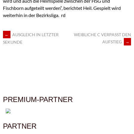
wird und auch die Heimspiele zwischen der HSG und
Fischborn aufgeteilt werden“, berichtet Heil. Gespielt wird
weiterhin in der Bezirksliga. rd
←
AUSGLEICH IN LETZTER
WEIBLICHE C VERPASST DEN
ARTIKEL-
AUFSTIEG
→
SEKUNDE
NAVIGATION
PREMIUM-PARTNER
PARTNER