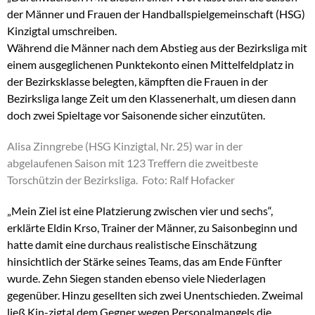
der Männer und Frauen der Handballspielgemeinschaft (HSG)
Kinzigtal umschreiben.
Während die Männer nach dem Abstieg aus der Bezirksliga mit
einem ausgeglichenen Punktekonto einen Mittelfeldplatz in
der Bezirksklasse belegten, kämpften die Frauen in der
Bezirksliga lange Zeit um den Klassenerhalt, um diesen dann
doch zwei Spieltage vor Saisonende sicher einzutüten.
Alisa Zinngrebe (HSG Kinzigtal, Nr. 25) war in der
abgelaufenen Saison mit 123 Treffern die zweitbeste
Torschützin der Bezirksliga. Foto: Ralf Hofacker
„Mein Ziel ist eine Platzierung zwischen vier und sechs“,
erklärte Eldin Krso, Trainer der Männer, zu Saisonbeginn und
hatte damit eine durchaus realistische Einschätzung
hinsichtlich der Stärke seines Teams, das am Ende Fünfter
wurde. Zehn Siegen standen ebenso viele Niederlagen
gegenüber. Hinzu gesellten sich zwei Unentschieden. Zweimal
ließ Kin-zigtal dem Gegner wegen Personalmangels die