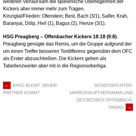
weiteren Verlauf kam die spielerische Überlegenheit der
Kickers aber immer mehr zum Tragen.
Kinzigtal/Flieden: Ofenstein; Best, Bach (3/1), Salfer, Krah,
Baranyai, Dölp, Heil (1), Bagus (2), Henze (3/1).
HSG Preagberg – Offenbacher Kickers 18:18 (9:8)
.
Preagberg genügte das Remis, um die Gruppe aufgrund der
um einen Treffer besseren Tordifferenz gegenüber dem OFC
als Erster abzuschließen. Die Kickers gehen als
Tabellenzweiter aber mit in die Regionsoberliga.
←
KRSO BLEIBT, NEUER
SCHIEDSRICHTER-
ARTIKEL-
JAHRESHAUPTVERSAMMLUNG
PARTNER KOMMT
DES BEZIRKS OFFENBACH-
NAVIGATION
HANAU
→