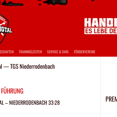
SCHAFTEN
TRAININGSZEITEN
SERVICE & FANS
FÖRDERVEREINE
al — TGS Niederrodenbach
T FÜHRUNG
PRE
TAL – NIEDERRODENBACH 33:28