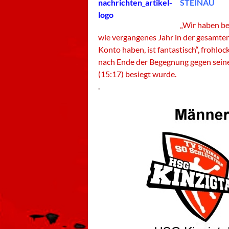
STEINAU
„Wir haben be
wie vergangenes Jahr in der gesamten
Konto haben, ist fantastisch“, frohlo
nach Ende der Begegnung gegen sein
(15:17) besiegt wurde.
.