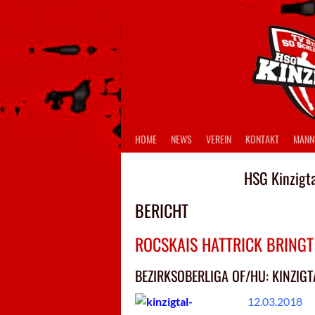
Springe
zum
Inhalt
HOME
NEWS
VEREIN
KONTAKT
MANN
HSG Kinzigt
BERICHT
ROCSKAIS HATTRICK BRING
BEZIRKSOBERLIGA OF/HU: KINZIG
12.03.2018