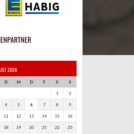
IENPARTNER
UST 2026
D
M
D
F
S
S
1
2
4
5
6
7
8
9
11
12
13
14
15
16
18
19
20
21
22
23