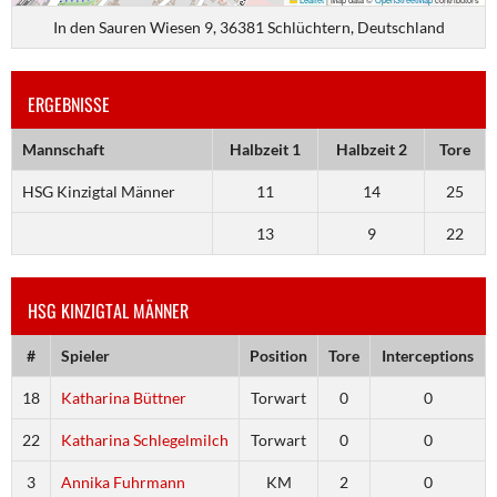
In den Sauren Wiesen 9, 36381 Schlüchtern, Deutschland
ERGEBNISSE
Mannschaft
Halbzeit 1
Halbzeit 2
Tore
HSG Kinzigtal Männer
11
14
25
13
9
22
HSG KINZIGTAL MÄNNER
#
Spieler
Position
Tore
Interceptions
18
Katharina Büttner
Torwart
0
0
22
Katharina Schlegelmilch
Torwart
0
0
3
Annika Fuhrmann
KM
2
0