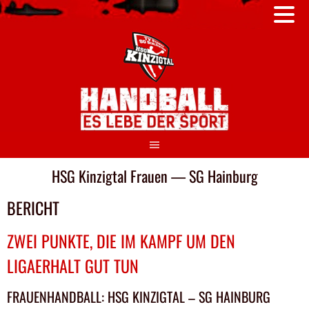
Springe
zum
Inhalt
HSG Kinzigtal Frauen — SG Hainburg
BERICHT
ZWEI PUNKTE, DIE IM KAMPF UM DEN
LIGAERHALT GUT TUN
FRAUENHANDBALL: HSG KINZIGTAL – SG HAINBURG