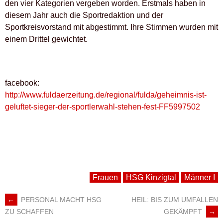
den vier Kategorien vergeben worden. Erstmals haben in
diesem Jahr auch die Sportredaktion und der
Sportkreisvorstand mit abgestimmt. Ihre Stimmen wurden mit
einem Drittel gewichtet.
facebook:
http://www.fuldaerzeitung.de/regional/fulda/geheimnis-ist-
geluftet-sieger-der-sportlerwahl-stehen-fest-FF5997502
Frauen
HSG Kinzigtal
Männer I
←
PERSONAL MACHT HSG
HEIL: BIS ZUM UMFALLEN
ARTIKEL-
GEKÄMPFT
→
ZU SCHAFFEN