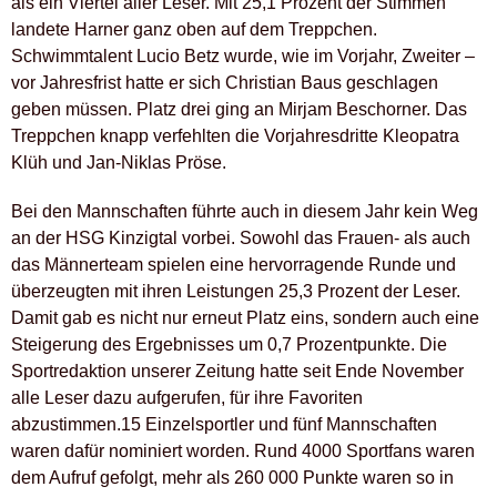
als ein Viertel aller Leser. Mit 25,1 Prozent der Stimmen
landete Harner ganz oben auf dem Treppchen.
Schwimmtalent Lucio Betz wurde, wie im Vorjahr, Zweiter –
vor Jahresfrist hatte er sich Christian Baus geschlagen
geben müssen. Platz drei ging an Mirjam Beschorner. Das
Treppchen knapp verfehlten die Vorjahresdritte Kleopatra
Klüh und Jan-Niklas Pröse.
Bei den Mannschaften führte auch in diesem Jahr kein Weg
an der HSG Kinzigtal vorbei. Sowohl das Frauen- als auch
das Männerteam spielen eine hervorragende Runde und
überzeugten mit ihren Leistungen 25,3 Prozent der Leser.
Damit gab es nicht nur erneut Platz eins, sondern auch eine
Steigerung des Ergebnisses um 0,7 Prozentpunkte. Die
Sportredaktion unserer Zeitung hatte seit Ende November
alle Leser dazu aufgerufen, für ihre Favoriten
abzustimmen.15 Einzelsportler und fünf Mannschaften
waren dafür nominiert worden. Rund 4000 Sportfans waren
dem Aufruf gefolgt, mehr als 260 000 Punkte waren so in