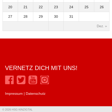
20
21
22
23
24
25
26
27
28
29
30
31
Dez. »
VERNETZ DICH MIT UNS!
Impressum
|
Datenschutz
© 2026 HSG KINZIGTAL