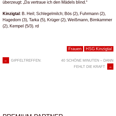
überzeugt: „Da vertraue ich den Mädels blind.“
Kinzigtal
: B. Heil; Schlegelmilch; Bös (2), Fuhrmann (2),
Hagedorn (3), Tarka (5), Krüger (2), Weißmann, Birnkammer
(2), Kempel (5/3). rd
Frauen
HSG Kinzigtal
←
GIPFELTREFFEN:
40 SCHÖNE MINUTEN – DANN
ARTIKEL-
FEHLT DIE KRAFT
→
NAVIGATION