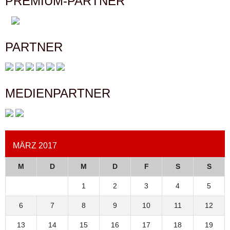
PREMIUM-PARTNER
PARTNER
MEDIENPARTNER
MÄRZ 2017
M
D
M
D
F
S
S
1
2
3
4
5
6
7
8
9
10
11
12
13
14
15
16
17
18
19