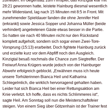
zufrieden. Im Gegensatz zum Hinspiel, das Kinzigtal klar mit
28:21 gewonnen hatte, leistete Hainburg diesmal wesentlich
mehr Widerstand, lag nach 15 Minuten mit 8:5 in Front. Mit
zunehmender Spieldauer fanden die ohne Jennifer Heil
(erkrankt) sowie Jessica Sopper und Johanna Müller (beide
verhindert) angetretenen Gäste etwas besser in die Partie.
So hatten sie nach 40 Minuten nicht nur den Rückstand
komplett aufgeholt, sondern sich sogar einen Zwei-Tore-
Vorsprung (15:13) erarbeitet. Doch fightete Hainburg zurück
und erzielte kurz vor dem Abpfiff noch den Ausgleich.
Kinzigtal besaß nochmals die Chance zum Siegtreffer. Der
Freiwurf Anna Krügers wurde jedoch von der Hainburger
Abwehr erfolgreich geblockt. „Erwähnen muss ich heute
unsere Torhüterinnen Bianca Heil und Katharina
Schlegelmlich, die wirklich hervorragend gehalten haben.
Leider hat sich Bianca Heil bei einer Rettungsaktion am
Knie verletzt. Ich hoffe, dass es nichts Schlimmeres ist“,
sagte Heil. Am Sonntag soll nun die Meisterschaftsfeier
steigen. Von einem Sieg über Götzenhain ist der Trainer fest